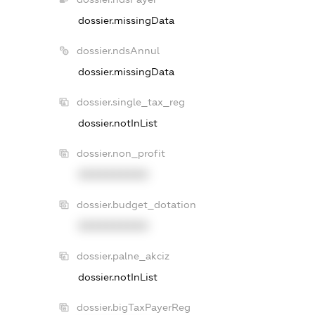
dossier.missingData
dossier.ndsAnnul
dossier.missingData
dossier.single_tax_reg
dossier.notInList
dossier.non_profit
XXXXXXXXXX
dossier.budget_dotation
XXXXXXXXXX
dossier.palne_akciz
dossier.notInList
dossier.bigTaxPayerReg