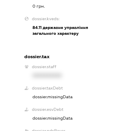
0 грн.
dossier.kveds:
84.11
державне управління
загального характеру
dossier.tax
dossier.staff
XXXXXXXXXX
dossier.taxDebt
dossier.missingData
dossier.esvDebt
dossier.missingData
dossier.ndsPayer