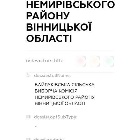
НЕМИРІВСЬКОГО
РАЙОНУ
ВІННИЦЬКОЇ
ОБЛАСТІ
riskFactors.title
0
0
0
dossier.fullName:
БАЙРАКІВСЬКА СІЛЬСЬКА
ВИБОРЧА КОМІСІЯ
НЕМИРІВСЬКОГО РАЙОНУ
ВІННИЦЬКОЇ ОБЛАСТІ
dossier.opfSubType:
-
dossier.edrpo: