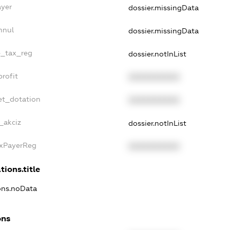
ayer
dossier.missingData
nnul
dossier.missingData
e_tax_reg
dossier.notInList
rofit
XXXXXXXXXX
et_dotation
XXXXXXXXXX
_akciz
dossier.notInList
axPayerReg
XXXXXXXXXX
tions.title
ions.noData
ons