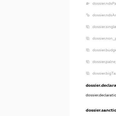
dossier.ndsP
dossier.ndsA
dossier.singl
dossier.non_p
dossier.budg
dossier.palne
dossier.bigT
dossier.declara
dossier.declarat
dossier.sancti