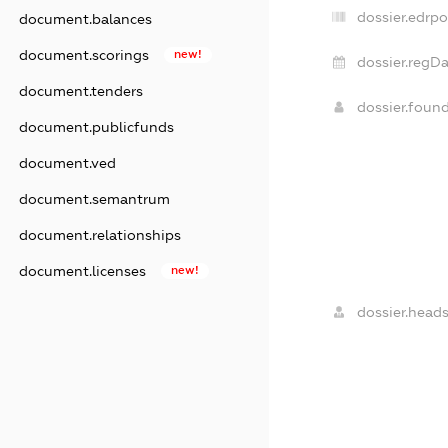
dossier.edrpo
document.balances
document.scorings
new!
dossier.regDa
document.tenders
dossier.foun
document.publicfunds
document.ved
document.semantrum
document.relationships
document.licenses
new!
dossier.heads