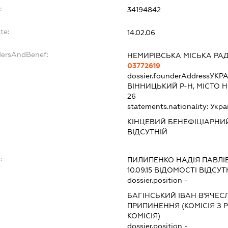
:
34194842
te:
14.02.06
dersAndBenef:
НЕМИРІВСЬКА МІСЬКА РА
03772619
dossier.founderAddress
УКРА
ВІННИЦЬКИЙ Р-Н, МІСТО 
26
statements.nationality:
Укра
КІНЦЕВИЙ БЕНЕФІЦІАРНИЙ
ВІДСУТНІЙ
:
ПИЛИПЕНКО НАДІЯ ПАВЛІ
10.09.15
ВІДОМОСТІ ВІДСУТ
dossier.position -
БАГІНСЬКИЙ ІВАН В'ЯЧЕ
ПРИПИНЕННЯ (КОМІСІЯ З Р
КОМІСІЯ)
dossier.position -