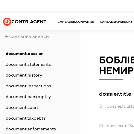
CONTR AGENT
CAHEADER.COMPANIES
CAHEADER.PERSONS
CAHEADER.SEARCH
document.dossier
БОБЛІ
document.statements
НЕМИР
document.history
document.inspections
dossier.title
document.bankruptcy
dossier.fullN
document.court
document.taxdebts
dossier.opfS
document.enforcements