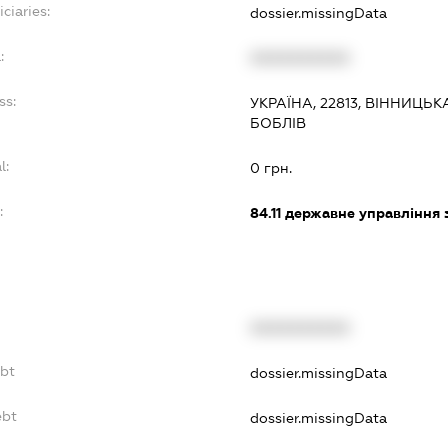
ciaries:
dossier.missingData
:
XXXXXXXXXX
ss:
УКРАЇНА, 22813, ВІННИЦЬК
БОБЛІВ
l:
0 грн.
:
84.11
державне управління 
XXXXXXXXXX
ebt
dossier.missingData
ebt
dossier.missingData