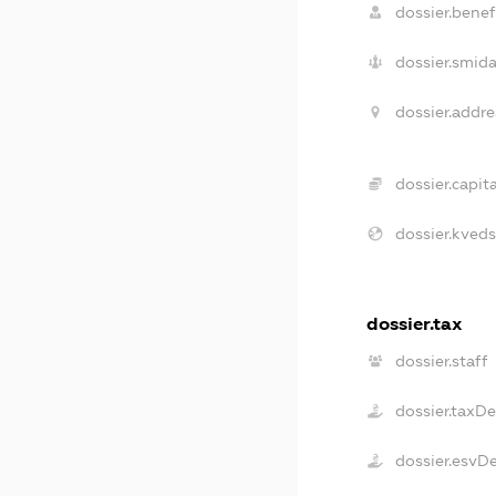
dossier.benefi
dossier.smida
dossier.addre
dossier.capita
dossier.kveds
dossier.tax
dossier.staff
dossier.taxD
dossier.esvD