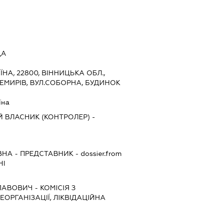
ДА
ЇНА, 22800, ВІННИЦЬКА ОБЛ.,
НЕМИРІВ, ВУЛ.СОБОРНА, БУДИНОК
їна
 ВЛАСНИК (КОНТРОЛЕР) -
ВНА
-
ПРЕДСТАВНИК
- dossier.from
НІ
СЛАВОВИЧ
-
КОМІСІЯ З
ЕОРГАНІЗАЦІЇ, ЛІКВІДАЦІЙНА