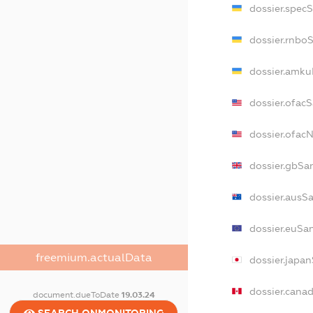
dossier.spec
dossier.rnbo
dossier.amku
dossier.ofac
dossier.ofac
dossier.gbSa
dossier.ausS
dossier.euSa
freemium.actualData
dossier.japa
dossier.cana
document.dueToDate
19.03.24
SEARCH.ONMONITORING