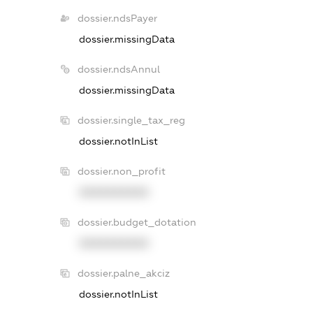
dossier.ndsPayer
dossier.missingData
dossier.ndsAnnul
dossier.missingData
dossier.single_tax_reg
dossier.notInList
dossier.non_profit
XXXXXXXXXX
dossier.budget_dotation
XXXXXXXXXX
dossier.palne_akciz
dossier.notInList