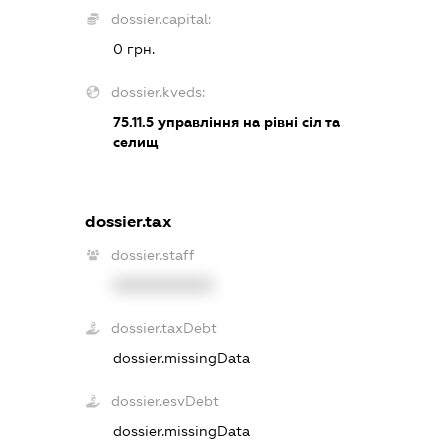
dossier.capital:
0 грн.
dossier.kveds:
75.11.5
управління на рівні сіл та
селищ
dossier.tax
dossier.staff
XXXXXXXXXX
dossier.taxDebt
dossier.missingData
dossier.esvDebt
dossier.missingData