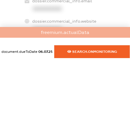
dossier.commercial_info.email
XXXXXXXXXX
dossier.commercial_info.website
XXXXXXXXXX
freemium.actualData
dossier.commercial_info.activity
XXXXXXXXXX
document.dueToDate
06.07.25
SEARCH.ONMONITORING
freemium.exampleText_1
freemium.exampleText_2
freemium.anonymousPerSearch2
FREEMIUM.DETAILS
FREEMIUM.REGISTER