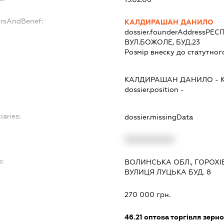
ersAndBenef:
КАЛДИРАШАН ДАНИЛО
dossier.founderAddress
РЕСП
ВУЛ.БОЖОЛЕ, БУД.23
Розмір внеску до статутног
КАЛДИРАШАН ДАНИЛО
-
dossier.position -
iaries:
dossier.missingData
XXXXXXXXXX
:
ВОЛИНСЬКА ОБЛ., ГОРОХІ
ВУЛИЦЯ ЛУЦЬКА БУД. 8
270 000 грн.
46.21
оптова торгівля зерн