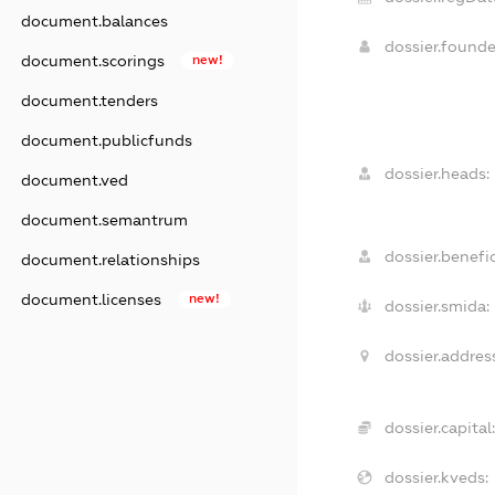
document.balances
dossier.found
document.scorings
new!
document.tenders
document.publicfunds
dossier.heads:
document.ved
document.semantrum
dossier.benefic
document.relationships
document.licenses
new!
dossier.smida:
dossier.address
dossier.capital:
dossier.kveds: