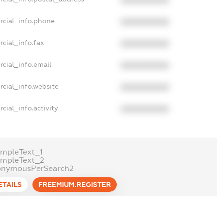
rcial_info.phone
XXXXXXXXXX
cial_info.fax
XXXXXXXXXX
cial_info.email
XXXXXXXXXX
cial_info.website
XXXXXXXXXX
cial_info.activity
XXXXXXXXXX
mpleText_1
ampleText_2
onymousPerSearch2
ETAILS
FREEMIUM.REGISTER