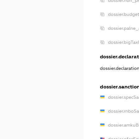
dossier.non_pr
dossier.budge
dossier.palne_
dossier.bigTa
dossier.declarat
dossier.declaratio
dossier.sanctio
dossier.specSa
dossier.rnboS
dossier.amkuB
dossier.ofacSa