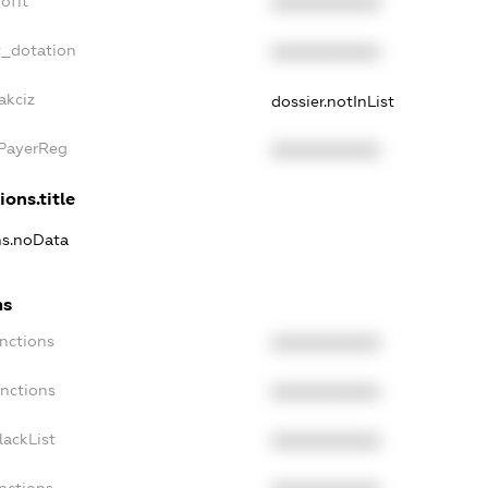
ofit
XXXXXXXXXX
t_dotation
XXXXXXXXXX
akciz
dossier.notInList
xPayerReg
XXXXXXXXXX
ions.title
ns.noData
ns
nctions
XXXXXXXXXX
anctions
XXXXXXXXXX
lackList
XXXXXXXXXX
nctions