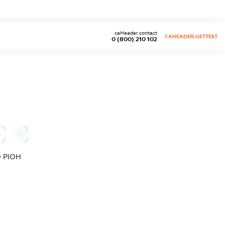
caHeader.contact
CAHEADER.GETTEST
0 (800) 210 102
0
О
РІОН