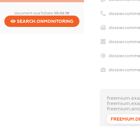
dossier.comme
document.dueToDate
05.02.18
SEARCH.ONMONITORING
dossier.commer
dossier.commer
dossier.commer
dossier.commer
freemium.exa
freemium.ex
freemium.an
FREEMIUM.D