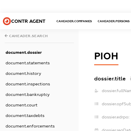
CONTR AGENT
CAHEADER.COMPANIES
CAHEADER.PERSONS
CAHEADER.SEARCH
document.dossier
РІОН
document.statements
document.history
dossier.title
document.inspections
dossier.fullNa
document.bankruptcy
dossier.opfSu
document.court
document.taxdebts
dossier.edrpo:
document.enforcements
dossier.regDat