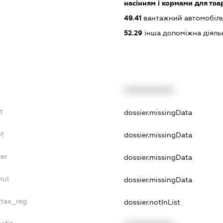
насінням і кормами для тва
49.41
вантажний автомобіль
52.29
інша допоміжна діяльн
XXXXXXXXXX
t
dossier.missingData
bt
dossier.missingData
er
dossier.missingData
nul
dossier.missingData
_tax_reg
dossier.notInList