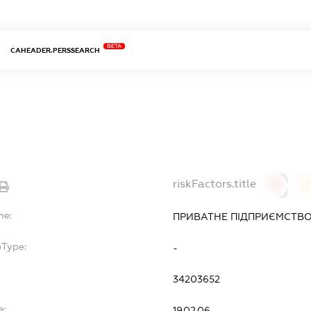
BETA
CAHEADER.PERSSEARCH
riskFactors.title
0
0
me:
ПРИВАТНЕ ПІДПРИЄМСТВ
bType:
-
34203652
e:
19.02.06