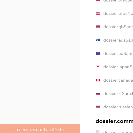
dossier.ofacN
dossier.gbSan
dossier.ausSan
dossier.euSanc
dossier.japanS
dossier.canad
dossier.rfSanc
dossier.russia
dossier.comme
freemium.actualData
dossier.comme