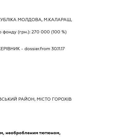
УБЛІКА МОЛДОВА, М.КАЛАРАШ,
о фонду (грн.):
270 000
(100 %)
КЕРІВНИК
- dossier.from 30.11.17
ВСЬКИЙ РАЙОН, МІСТО ГОРОХІВ
ом, необробленим тютюном,