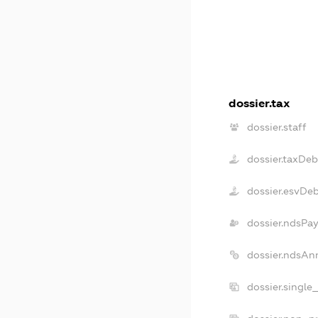
dossier.tax
dossier.staff
dossier.taxDeb
dossier.esvDe
dossier.ndsPay
dossier.ndsAn
dossier.single