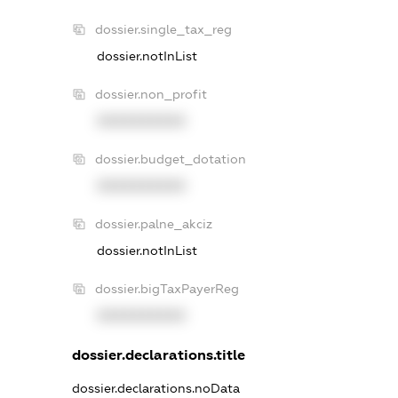
dossier.single_tax_reg
dossier.notInList
dossier.non_profit
XXXXXXXXXX
dossier.budget_dotation
XXXXXXXXXX
dossier.palne_akciz
dossier.notInList
dossier.bigTaxPayerReg
XXXXXXXXXX
dossier.declarations.title
dossier.declarations.noData