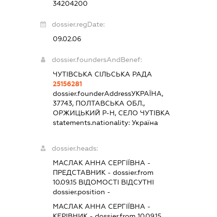
34204200
dossier.regDate:
09.02.06
dossier.foundersAndBenef:
ЧУТІВСЬКА СІЛЬСЬКА РАДА
25156281
dossier.founderAddress
УКРАЇНА,
37743, ПОЛТАВСЬКА ОБЛ.,
ОРЖИЦЬКИЙ Р-Н, СЕЛО ЧУТІВКА
statements.nationality:
Україна
dossier.heads:
МАСЛАК АННА СЕРГІЇВНА
-
ПРЕДСТАВНИК
- dossier.from
10.09.15
ВІДОМОСТІ ВІДСУТНІ
dossier.position -
МАСЛАК АННА СЕРГІЇВНА
-
КЕРІВНИК
- dossier.from 10.09.15