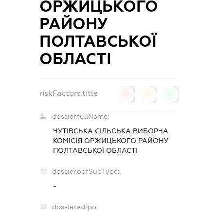
ОРЖИЦЬКОГО
РАЙОНУ
ПОЛТАВСЬКОЇ
ОБЛАСТІ
riskFactors.title
0
0
0
dossier.fullName:
ЧУТІВСЬКА СІЛЬСЬКА ВИБОРЧА
КОМІСІЯ ОРЖИЦЬКОГО РАЙОНУ
ПОЛТАВСЬКОЇ ОБЛАСТІ
dossier.opfSubType:
-
dossier.edrpo: