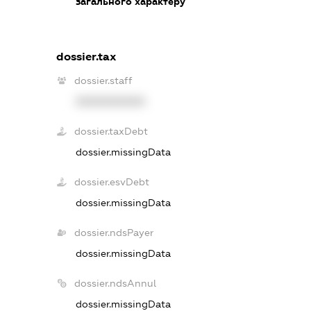
загального характеру
dossier.tax
dossier.staff
XXXXXXXXXX
dossier.taxDebt
dossier.missingData
dossier.esvDebt
dossier.missingData
dossier.ndsPayer
dossier.missingData
dossier.ndsAnnul
dossier.missingData