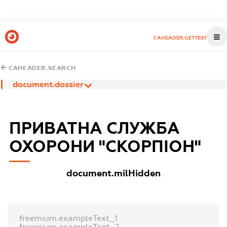
CAHEADER.GETTEST
CAHEADER.SEARCH
document.dossier
ПРИВАТНА СЛУЖБА
ОХОРОНИ "СКОРПІОН"
document.milHidden
freemium.exampleText_1
freemium.exampleText_2