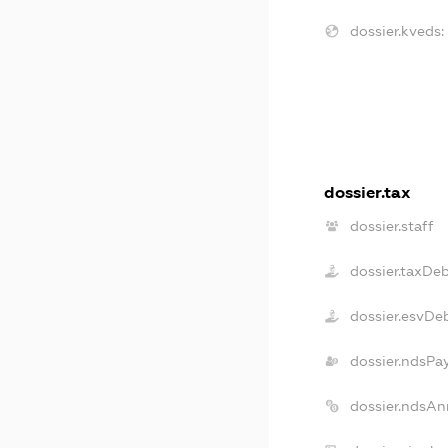
dossier.kveds:
dossier.tax
dossier.staff
dossier.taxDe
dossier.esvDe
dossier.ndsPa
dossier.ndsAn