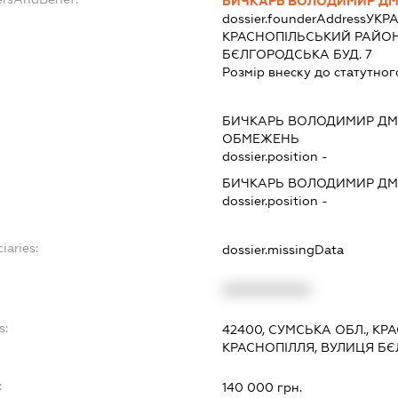
БИЧКАРЬ ВОЛОДИМИР Д
dossier.founderAddress
УКРА
КРАСНОПIЛЬСЬКИЙ РАЙОН 
БЄЛГОРОДСЬКА БУД. 7
Розмір внеску до статутног
БИЧКАРЬ ВОЛОДИМИР Д
ОБМЕЖЕНЬ
dossier.position -
БИЧКАРЬ ВОЛОДИМИР Д
dossier.position -
iaries:
dossier.missingData
XXXXXXXXXX
s:
42400, СУМСЬКА ОБЛ., КР
КРАСНОПІЛЛЯ, ВУЛИЦЯ БЄ
:
140 000 грн.