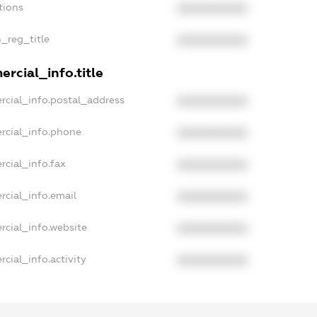
tions
XXXXXXXXXX
n_reg_title
XXXXXXXXXX
rcial_info.title
rcial_info.postal_address
XXXXXXXXXX
rcial_info.phone
XXXXXXXXXX
rcial_info.fax
XXXXXXXXXX
rcial_info.email
XXXXXXXXXX
rcial_info.website
XXXXXXXXXX
cial_info.activity
XXXXXXXXXX