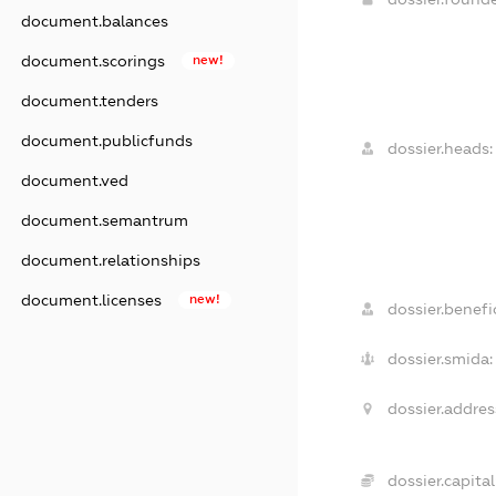
document.balances
document.scorings
new!
document.tenders
document.publicfunds
dossier.heads:
document.ved
document.semantrum
document.relationships
document.licenses
new!
dossier.benefic
dossier.smida:
dossier.addres
dossier.capital