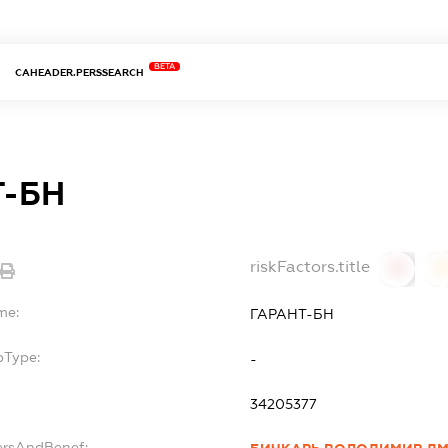
BETA
CAHEADER.PERSSEARCH
Т-БН
riskFactors.title
0
0
me:
ГАРАНТ-БН
bType:
-
34205377
ersAndBenef: