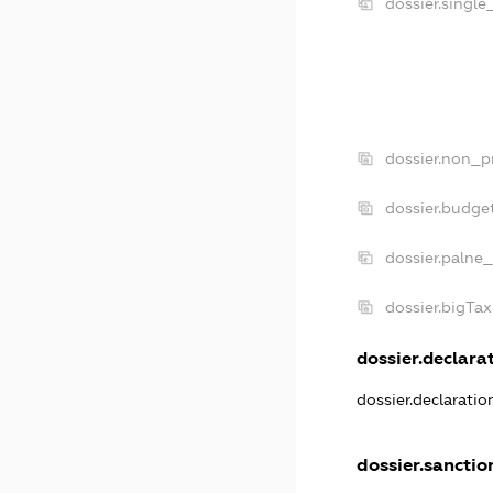
dossier.single
dossier.non_pr
dossier.budge
dossier.palne_
dossier.bigTa
dossier.declarat
dossier.declarati
dossier.sanctio