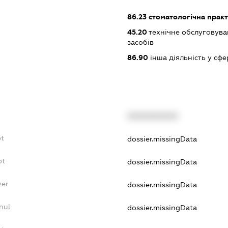
86.23
стоматологічна прак
45.20
технічне обслуговува
засобів
86.90
інша діяльність у сфе
XXXXXXXXXX
bt
dossier.missingData
bt
dossier.missingData
yer
dossier.missingData
nul
dossier.missingData