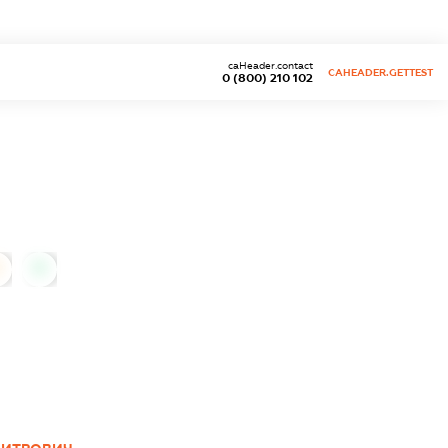
caHeader.contact
CAHEADER.GETTEST
0 (800) 210 102
0