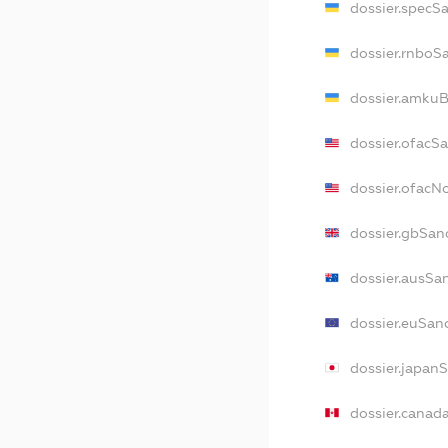
dossier.specS
dossier.rnboS
dossier.amkuB
dossier.ofacS
dossier.ofac
dossier.gbSan
dossier.ausSa
dossier.euSan
dossier.japan
dossier.canad