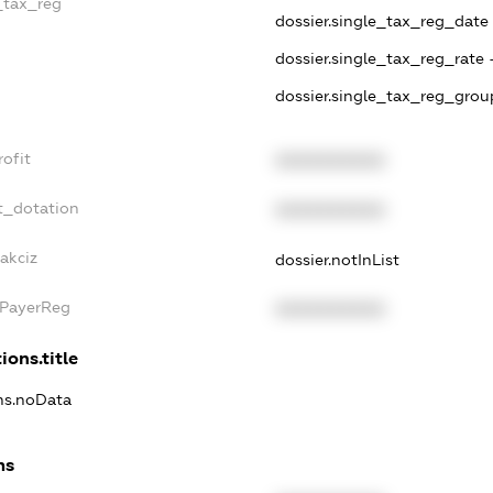
_tax_reg
dossier.single_tax_reg_date -
dossier.single_tax_reg_rate 
dossier.single_tax_reg_grou
ofit
XXXXXXXXXX
t_dotation
XXXXXXXXXX
akciz
dossier.notInList
xPayerReg
XXXXXXXXXX
ions.title
ons.noData
ns