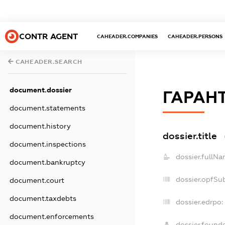
CONTR AGENT
CAHEADER.COMPANIES
CAHEADER.PERSONS
CAHEADER.SEARCH
document.dossier
ГАРАН
document.statements
document.history
dossier.title
document.inspections
dossier.fullNa
document.bankruptcy
dossier.opfSu
document.court
document.taxdebts
dossier.edrpo:
document.enforcements
dossier.found