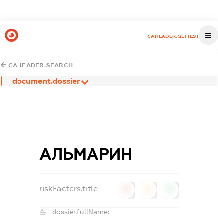
CAHEADER.GETTEST
CAHEADER.SEARCH
document.dossier
АЛЬМАРИН
riskFactors.title
0
0
0
dossier.fullName: