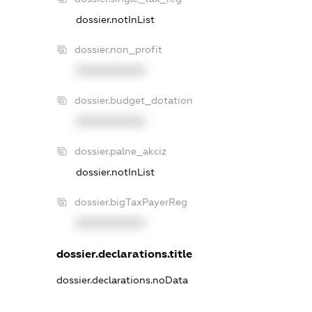
dossier.notInList
dossier.non_profit
XXXXXXXXXX
dossier.budget_dotation
XXXXXXXXXX
dossier.palne_akciz
dossier.notInList
dossier.bigTaxPayerReg
XXXXXXXXXX
dossier.declarations.title
dossier.declarations.noData