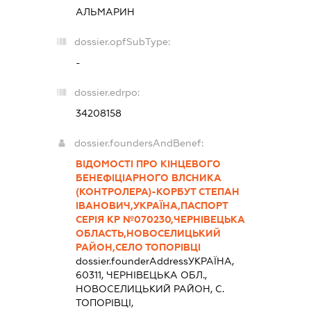
АЛЬМАРИН
dossier.opfSubType:
-
dossier.edrpo:
34208158
dossier.foundersAndBenef:
ВІДОМОСТІ ПРО КІНЦЕВОГО
БЕНЕФІЦІАРНОГО ВЛСНИКА
(КОНТРОЛЕРА)-КОРБУТ СТЕПАН
ІВАНОВИЧ,УКРАЇНА,ПАСПОРТ
СЕРІЯ КР №070230,ЧЕРНІВЕЦЬКА
ОБЛАСТЬ,НОВОСЕЛИЦЬКИЙ
РАЙОН,СЕЛО ТОПОРІВЦІ
dossier.founderAddress
УКРАЇНА,
60311, ЧЕРНIВЕЦЬКА ОБЛ.,
НОВОСЕЛИЦЬКИЙ РАЙОН, С.
ТОПОРІВЦІ,