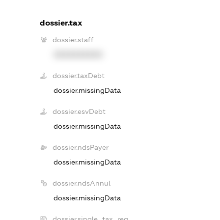
dossier.tax
dossier.staff
XXXXXXXXXX
dossier.taxDebt
dossier.missingData
dossier.esvDebt
dossier.missingData
dossier.ndsPayer
dossier.missingData
dossier.ndsAnnul
dossier.missingData
dossier.single_tax_reg