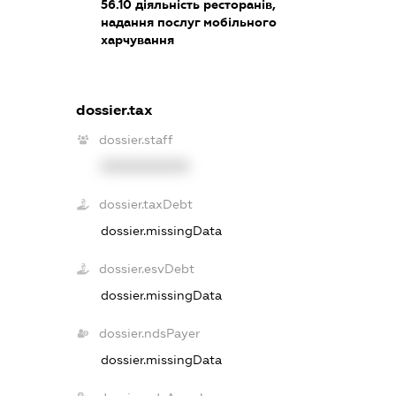
56.10
діяльність ресторанів,
надання послуг мобільного
харчування
dossier.tax
dossier.staff
XXXXXXXXXX
dossier.taxDebt
dossier.missingData
dossier.esvDebt
dossier.missingData
dossier.ndsPayer
dossier.missingData