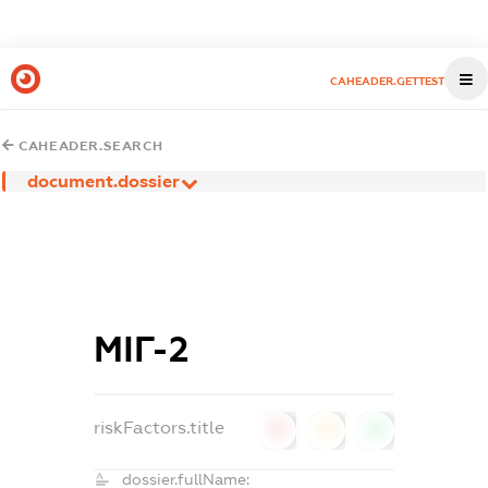
CAHEADER.GETTEST
CAHEADER.SEARCH
document.dossier
МІГ-2
riskFactors.title
0
0
0
dossier.fullName: