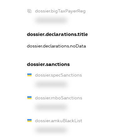
dossier.bigTaxPayerReg
XXXXXXXXXX
dossier.declarations.title
dossier.declarations.noData
dossier.sanctions
dossier.specSanctions
XXXXXXXXXX
dossier.rnboSanctions
XXXXXXXXXX
dossier.amkuBlackList
XXXXXXXXXX