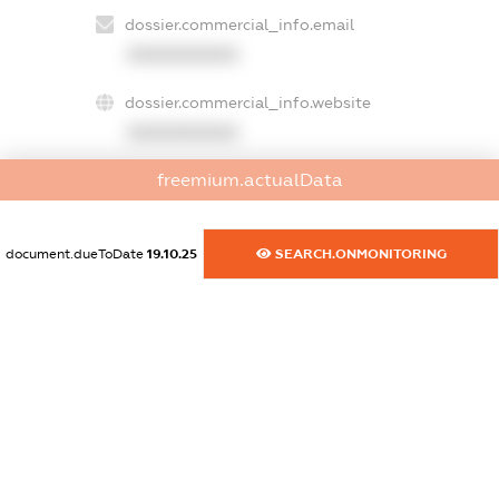
dossier.commercial_info.email
XXXXXXXXXX
dossier.commercial_info.website
XXXXXXXXXX
freemium.actualData
dossier.commercial_info.activity
XXXXXXXXXX
document.dueToDate
19.10.25
SEARCH.ONMONITORING
freemium.exampleText_1
freemium.exampleText_2
freemium.anonymousPerSearch2
FREEMIUM.DETAILS
FREEMIUM.REGISTER