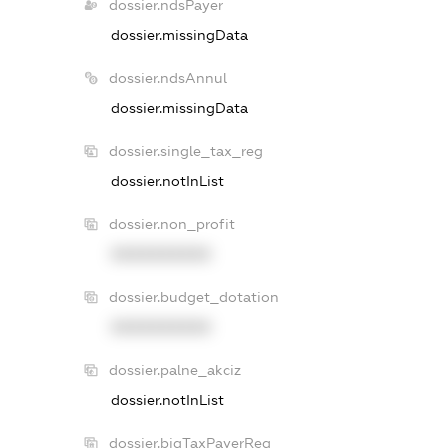
dossier.ndsPayer
dossier.missingData
dossier.ndsAnnul
dossier.missingData
dossier.single_tax_reg
dossier.notInList
dossier.non_profit
XXXXXXXXXX
dossier.budget_dotation
XXXXXXXXXX
dossier.palne_akciz
dossier.notInList
dossier.bigTaxPayerReg