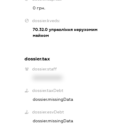
0 грн.
dossier.kveds:
70.32.0
управління нерухомим
майном
dossier.tax
dossier.staff
XXXXXXXXXX
dossier.taxDebt
dossier.missingData
dossier.esvDebt
dossier.missingData