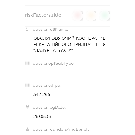
riskFactors.title
0
0
0
dossier.fullName:
ОБСЛУГОВУЮЧИЙ КООПЕРАТИВ
РЕКРЕАЦІЙНОГО ПРИЗНАЧЕННЯ
"ЛАЗУРНА БУХТА"
dossier.opfSubType:
-
dossier.edrpo:
34212651
dossier.regDate:
28.05.06
dossier.foundersAndBenef: