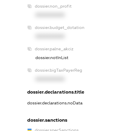
dossier.non_profit
XXXXXXXXXX
dossier.budget_dotation
XXXXXXXXXX
dossier.palne_akciz
dossier.notInList
dossier.bigTaxPayerReg
XXXXXXXXXX
dossier.declarations.title
dossier.declarations.noData
dossier.sanctions
dossier.specSanctions