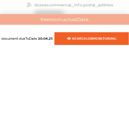
dossier.commercial_info.postal_address
XXXXXXXXXX
freemium.actualData
dossier.commercial_info.phone
XXXXXXXXXX
document.dueToDate
20.04.25
SEARCH.ONMONITORING
dossier.commercial_info.fax
XXXXXXXXXX
dossier.commercial_info.email
XXXXXXXXXX
dossier.commercial_info.website
XXXXXXXXXX
dossier.commercial_info.activity
XXXXXXXXXX