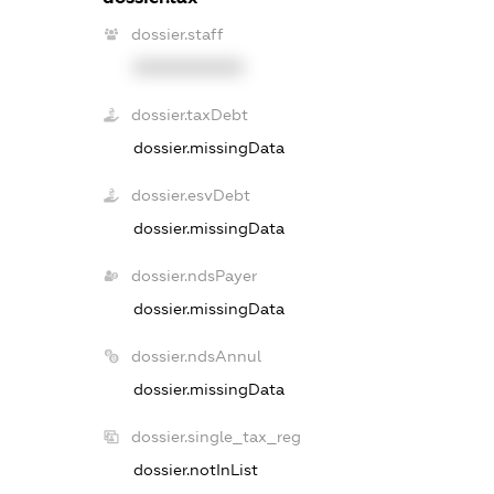
dossier.staff
XXXXXXXXXX
dossier.taxDebt
dossier.missingData
dossier.esvDebt
dossier.missingData
dossier.ndsPayer
dossier.missingData
dossier.ndsAnnul
dossier.missingData
dossier.single_tax_reg
dossier.notInList