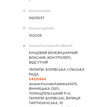
-
dossier.edrpo:
34213037
dossier.regDate:
15.02.06
dossier.foundersAndBenef:
КІНЦЕВИЙ БЕНЕФІЦІАРНИЙ
ВЛАСНИК (КОНТРОЛЕР)-
ВІДСУТНІЙ
ПИЛИПИ-БОРІВСЬКА СІЛЬСЬКА
РАДА
04330964
dossier.founderAddress
24215,
ВІННИЦЬКА ОБЛ.,
ТОМАШПІЛЬСЬКИЙ Р-Н,
ПИЛИПИ-БОРІВСЬКІ, ВУЛИЦЯ
ПАРТИЗАНСЬКА, 10