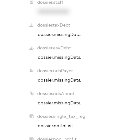
dossier.staff
XXXXXXXXXX
dossier.taxDebt
dossier.missingData
dossier.esvDebt
dossier.missingData
dossier.ndsPayer
dossier.missingData
dossier.ndsAnnul
dossier.missingData
dossier.single_tax_reg
dossier.notInList
dossier.non_profit