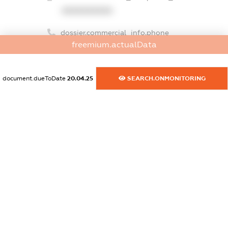
XXXXXXXXXX
dossier.commercial_info.phone
freemium.actualData
XXXXXXXXXX
dossier.commercial_info.fax
document.dueToDate
20.04.25
SEARCH.ONMONITORING
XXXXXXXXXX
dossier.commercial_info.email
XXXXXXXXXX
dossier.commercial_info.website
XXXXXXXXXX
dossier.commercial_info.activity
XXXXXXXXXX