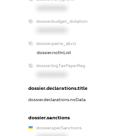
XXXXXXXXXX
dossier.budget_dotation
XXXXXXXXXX
dossier.palne_akciz
dossier.notInList
dossier.bigTaxPayerReg
XXXXXXXXXX
dossier.declarations.title
dossier.declarations.noData
dossier.sanctions
dossier.specSanctions