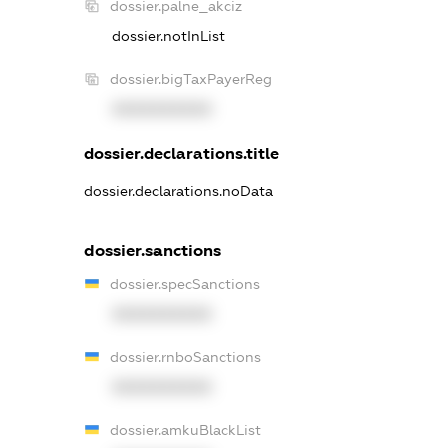
dossier.palne_akciz
dossier.notInList
dossier.bigTaxPayerReg
XXXXXXXXXX
dossier.declarations.title
dossier.declarations.noData
dossier.sanctions
dossier.specSanctions
XXXXXXXXXX
dossier.rnboSanctions
XXXXXXXXXX
dossier.amkuBlackList