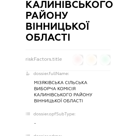
КАЛИНІВСЬКОГО
РАЙОНУ
ВІННИЦЬКОЇ
ОБЛАСТІ
riskFactors.title
0
0
0
dossier.fullName:
МІЗЯКІВСЬКА СІЛЬСЬКА
ВИБОРЧА КОМІСІЯ
КАЛИНІВСЬКОГО РАЙОНУ
ВІННИЦЬКОЇ ОБЛАСТІ
dossier.opfSubType:
-
dossier.edrpo: