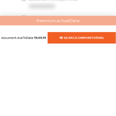
XXXXXXXXXX
dossier.commercial_info.email
freemium.actualData
XXXXXXXXXX
dossier.commercial_info.website
document.dueToDate
19.03.19
SEARCH.ONMONITORING
XXXXXXXXXX
dossier.commercial_info.activity
XXXXXXXXXX
freemium.exampleText_1
freemium.exampleText_2
freemium.anonymousPerSearch2
FREEMIUM.DETAILS
FREEMIUM.REGISTER