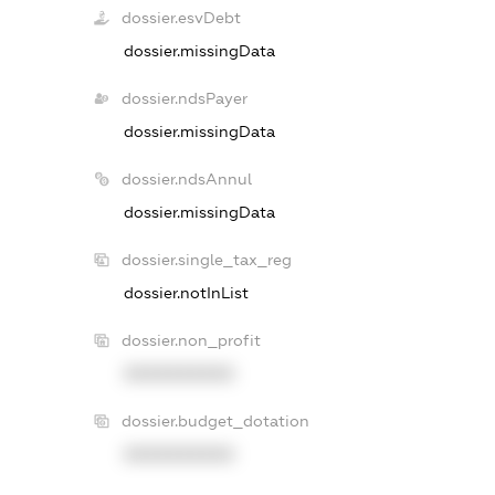
dossier.esvDebt
dossier.missingData
dossier.ndsPayer
dossier.missingData
dossier.ndsAnnul
dossier.missingData
dossier.single_tax_reg
dossier.notInList
dossier.non_profit
XXXXXXXXXX
dossier.budget_dotation
XXXXXXXXXX