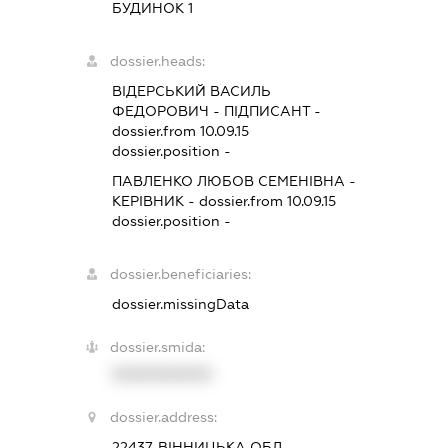
БУДИНОК 1
dossier.heads:
ВІДЕРСЬКИЙ ВАСИЛЬ
ФЕДОРОВИЧ
-
ПІДПИСАНТ
-
dossier.from 10.09.15
dossier.position -
ПАВЛЕНКО ЛЮБОВ СЕМЕНІВНА
-
КЕРІВНИК
- dossier.from 10.09.15
dossier.position -
dossier.beneficiaries:
dossier.missingData
dossier.smida:
XXXXXXXXXX
dossier.address:
22437, ВІННИЦЬКА ОБЛ.,