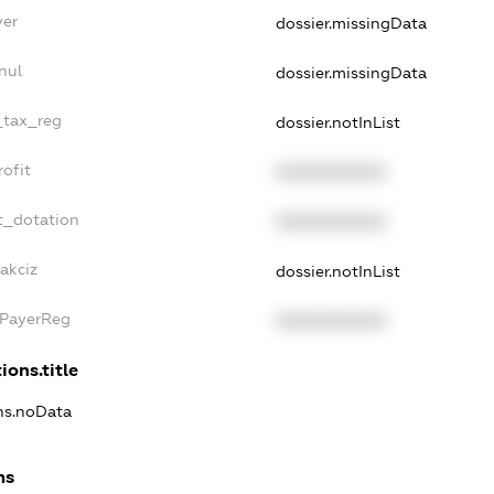
yer
dossier.missingData
nul
dossier.missingData
_tax_reg
dossier.notInList
ofit
XXXXXXXXXX
t_dotation
XXXXXXXXXX
akciz
dossier.notInList
xPayerReg
XXXXXXXXXX
ions.title
ons.noData
ns