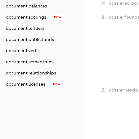
dossier.edrpo:
document.balances
dossier.found
document.scorings
new!
document.tenders
document.publicfunds
document.ved
document.semantrum
document.relationships
document.licenses
new!
dossier.heads: