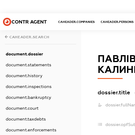
CONTR AGENT
CAHEADER.COMPANIES
CAHEADER.PERSONS
CAHEADER.SEARCH
document.dossier
ПАВЛІВ
document.statements
КАЛИН
document.history
document.inspections
dossier.title
document.bankruptcy
dossier.fullNa
document.court
document.taxdebts
dossier.opfSu
document.enforcements