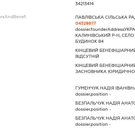
34213414
ersAndBenef:
ПАВЛІВСЬКА СІЛЬСЬКА Р
04328677
dossier.founderAddress
УКРА
КАЛИНІВСЬКИЙ Р-Н, СЕЛО 
БУДИНОК 84
КІНЦЕВИЙ БЕНЕФІЦІАРНИ
ВІДСУТНІЙ
КІНЦЕВИЙ БЕНЕФІЦІАРНИЙ
ЗАСНОВНИКА ЮРИДИЧНОЇ
ГУМЕНЧУК НАДІЯ ІВАНІВН
dossier.position -
БЕЗПАЛЬЧУК НАДІЯ АНАТ
dossier.position -
БЕЗПАЛЬЧУК НАДІЯ АНАТ
dossier.position -