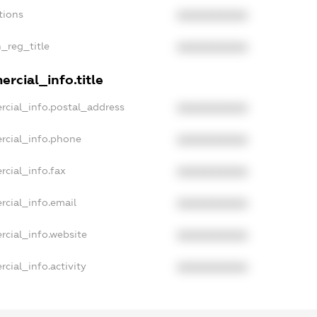
tions
XXXXXXXXXX
n_reg_title
XXXXXXXXXX
rcial_info.title
rcial_info.postal_address
XXXXXXXXXX
rcial_info.phone
XXXXXXXXXX
rcial_info.fax
XXXXXXXXXX
rcial_info.email
XXXXXXXXXX
rcial_info.website
XXXXXXXXXX
cial_info.activity
XXXXXXXXXX