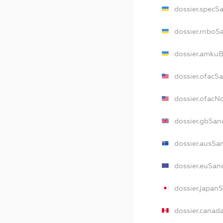
dossier.specS
dossier.rnboS
dossier.amkuB
dossier.ofacS
dossier.ofac
dossier.gbSan
dossier.ausSa
dossier.euSan
dossier.japan
dossier.canad