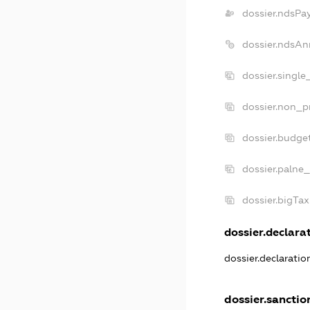
dossier.ndsPa
dossier.ndsAn
dossier.single
dossier.non_pr
dossier.budge
dossier.palne_
dossier.bigTa
dossier.declarat
dossier.declarati
dossier.sanctio