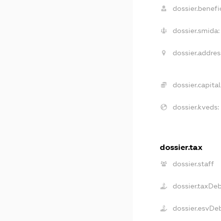
dossier.benefic
dossier.smida:
dossier.addres
dossier.capital
dossier.kveds:
dossier.tax
dossier.staff
dossier.taxDe
dossier.esvDe