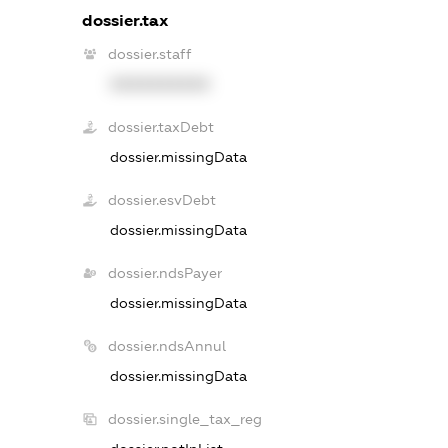
dossier.tax
dossier.staff
XXXXXXXXXX
dossier.taxDebt
dossier.missingData
dossier.esvDebt
dossier.missingData
dossier.ndsPayer
dossier.missingData
dossier.ndsAnnul
dossier.missingData
dossier.single_tax_reg