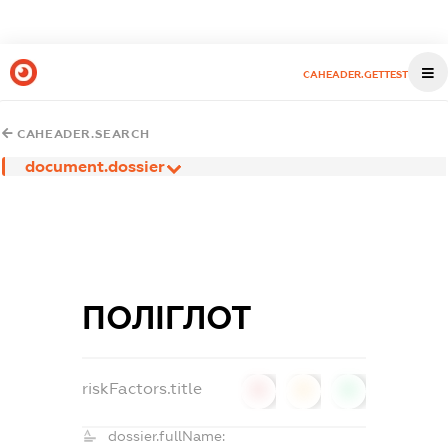
CAHEADER.GETTEST
CAHEADER.SEARCH
document.dossier
ПОЛІГЛОТ
riskFactors.title
0
0
0
dossier.fullName: