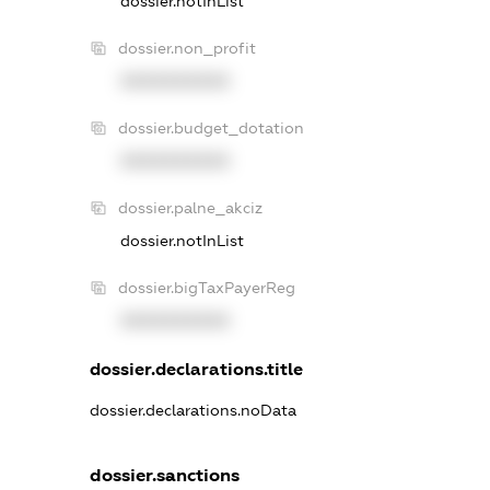
dossier.notInList
dossier.non_profit
XXXXXXXXXX
dossier.budget_dotation
XXXXXXXXXX
dossier.palne_akciz
dossier.notInList
dossier.bigTaxPayerReg
XXXXXXXXXX
dossier.declarations.title
dossier.declarations.noData
dossier.sanctions