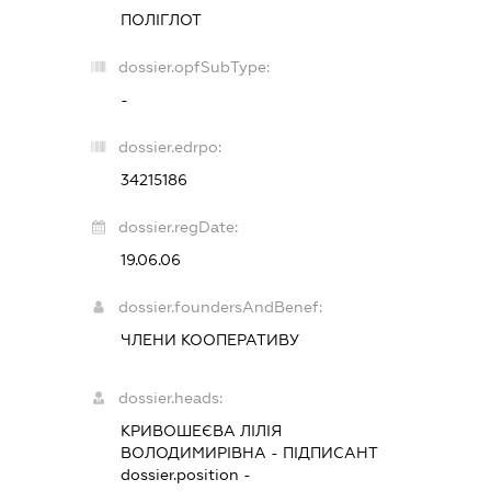
ПОЛІГЛОТ
dossier.opfSubType:
-
dossier.edrpo:
34215186
dossier.regDate:
19.06.06
dossier.foundersAndBenef:
ЧЛЕНИ КООПЕРАТИВУ
dossier.heads:
КРИВОШЕЄВА ЛІЛІЯ
ВОЛОДИМИРІВНА
-
ПІДПИСАНТ
dossier.position -