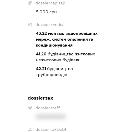
dossier.capital:
5 000 грн.
dossier.kveds:
43.22
монтаж водопровідних
мереж, систем опалення та
кондиціонування
41.20
будівництво житлових і
нежитлових будівель
42.21
будівництво
трубопроводів
dossier.tax
dossier.staff
XXXXXXXXXX
dossier.taxDebt