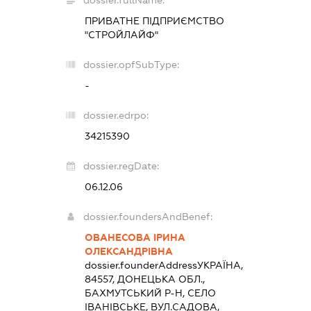
ПРИВАТНЕ ПІДПРИЄМСТВО
"СТРОЙЛАЙФ"
dossier.opfSubType:
-
dossier.edrpo:
34215390
dossier.regDate:
06.12.06
dossier.foundersAndBenef:
ОВАНЕСОВА ІРИНА
ОЛЕКСАНДРІВНА
dossier.founderAddress
УКРАЇНА,
84557, ДОНЕЦЬКА ОБЛ.,
БАХМУТСЬКИЙ Р-Н, СЕЛО
ІВАНІВСЬКЕ, ВУЛ.САДОВА,