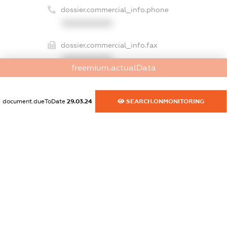
dossier.commercial_info.phone
XXXXXXXXXX
dossier.commercial_info.fax
XXXXXXXXXX
freemium.actualData
dossier.commercial_info.email
XXXXXXXXXX
document.dueToDate
29.03.24
SEARCH.ONMONITORING
dossier.commercial_info.website
XXXXXXXXXX
dossier.commercial_info.activity
XXXXXXXXXX
freemium.exampleText_1
freemium.exampleText_2