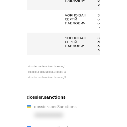
ПАВЛОВИЧ
основним місцем
роботи
ЧОРНОІВАН
Заробітна плата
СЕРГІЙ
отримана за
ПАВЛОВИЧ
основним місцем
роботи
ЧОРНОІВАН
Заробітна плата
СЕРГІЙ
отримана за
ПАВЛОВИЧ
основним місцем
роботи
dossier.declarations.license_1
dossier.declarations.license_2
dossier.declarations.license_3
dossier.sanctions
dossier.specSanctions
XXXXXXXXXX