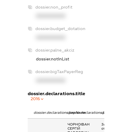
dossier.non_profit
XXXXXXXXXX
dossier.budget_dotation
XXXXXXXXXX
dossier.palne_akciz
dossier.notInList
dossier.bigTaxPayerReg
XXXXXXXXXX
dossier.declarations.title
2016
dossier.declarations.pepName
dossier.declarations.personName
dossier.declarati
ЧОРНОІВАН
Заробітна плата
СЕРГІЙ
отримана за