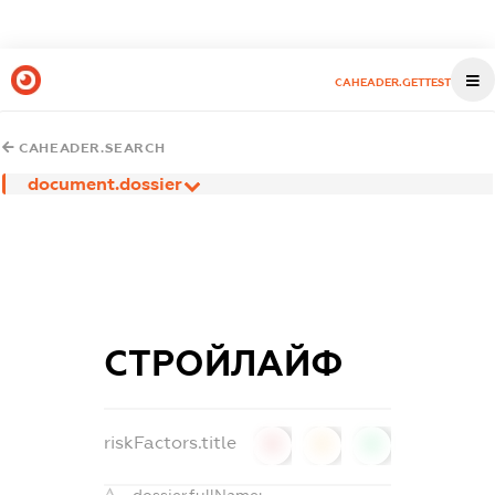
CAHEADER.GETTEST
CAHEADER.SEARCH
document.dossier
СТРОЙЛАЙФ
riskFactors.title
0
0
0
dossier.fullName: