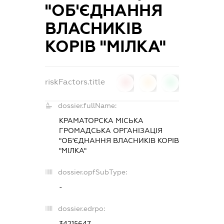
"ОБ'ЄДНАННЯ
ВЛАСНИКІВ
КОРІВ "МІЛКА"
riskFactors.title
0
0
0
dossier.fullName:
КРАМАТОРСКА МІСЬКА
ГРОМАДСЬКА ОРГАНІЗАЦІЯ
"ОБ'ЄДНАННЯ ВЛАСНИКІВ КОРІВ
"МІЛКА"
dossier.opfSubType:
-
dossier.edrpo:
34215647