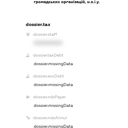
громадських організацій, н.в.і.у.
dossier.tax
dossier.staff
XXXXXXXXXX
dossier.taxDebt
dossier.missingData
dossier.esvDebt
dossier.missingData
dossier.ndsPayer
dossier.missingData
dossier.ndsAnnul
dossier.missingData