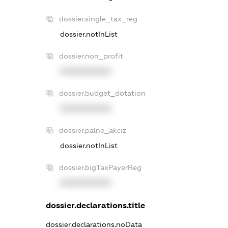
dossier.single_tax_reg
dossier.notInList
dossier.non_profit
XXXXXXXXXX
dossier.budget_dotation
XXXXXXXXXX
dossier.palne_akciz
dossier.notInList
dossier.bigTaxPayerReg
XXXXXXXXXX
dossier.declarations.title
dossier.declarations.noData