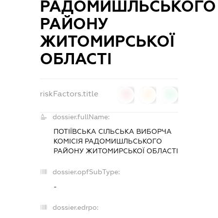
РАДОМИШЛЬСЬКОГО
РАЙОНУ
ЖИТОМИРСЬКОЇ
ОБЛАСТІ
riskFactors.title
0
0
0
dossier.fullName:
ПОТІЇВСЬКА СІЛЬСЬКА ВИБОРЧА
КОМІСІЯ РАДОМИШЛЬСЬКОГО
РАЙОНУ ЖИТОМИРСЬКОЇ ОБЛАСТІ
dossier.opfSubType:
-
dossier.edrpo: