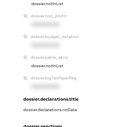
dossier.notInList
dossier.non_profit
XXXXXXXXXX
dossier.budget_dotation
XXXXXXXXXX
dossier.palne_akciz
dossier.notInList
dossier.bigTaxPayerReg
XXXXXXXXXX
dossier.declarations.title
dossier.declarations.noData
dossier.sanctions