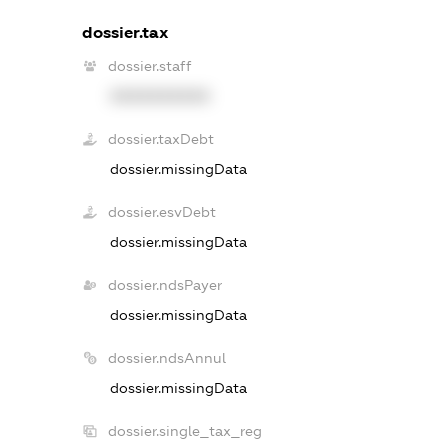
dossier.tax
dossier.staff
XXXXXXXXXX
dossier.taxDebt
dossier.missingData
dossier.esvDebt
dossier.missingData
dossier.ndsPayer
dossier.missingData
dossier.ndsAnnul
dossier.missingData
dossier.single_tax_reg