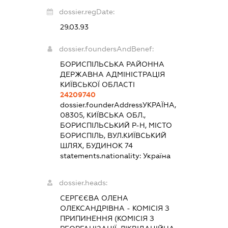
dossier.regDate:
29.03.93
dossier.foundersAndBenef:
БОРИСПІЛЬСЬКА РАЙОННА
ДЕРЖАВНА АДМІНІСТРАЦІЯ
КИЇВСЬКОЇ ОБЛАСТІ
24209740
dossier.founderAddress
УКРАЇНА,
08305, КИЇВСЬКА ОБЛ.,
БОРИСПІЛЬСЬКИЙ Р-Н, МІСТО
БОРИСПІЛЬ, ВУЛ.КИЇВСЬКИЙ
ШЛЯХ, БУДИНОК 74
statements.nationality:
Україна
dossier.heads:
СЕРГЄЄВА ОЛЕНА
ОЛЕКСАНДРІВНА
-
КОМІСІЯ З
ПРИПИНЕННЯ (КОМІСІЯ З