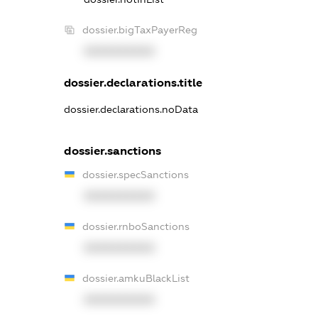
dossier.bigTaxPayerReg
XXXXXXXXXX
dossier.declarations.title
dossier.declarations.noData
dossier.sanctions
dossier.specSanctions
XXXXXXXXXX
dossier.rnboSanctions
XXXXXXXXXX
dossier.amkuBlackList
XXXXXXXXXX