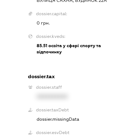
ВУЛИЦЯ САХНА, БУДИНОК 22А
dossier.capital:
0 грн.
dossier.kveds:
85.51
освіта у сфері спорту та
відпочинку
dossier.tax
dossier.staff
XXXXXXXXXX
dossier.taxDebt
dossier.missingData
dossier.esvDebt