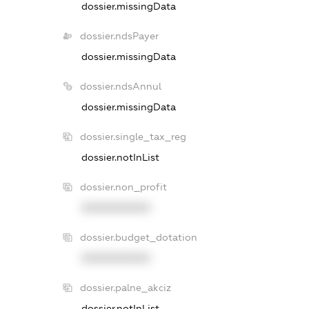
dossier.missingData
dossier.ndsPayer
dossier.missingData
dossier.ndsAnnul
dossier.missingData
dossier.single_tax_reg
dossier.notInList
dossier.non_profit
XXXXXXXXXX
dossier.budget_dotation
XXXXXXXXXX
dossier.palne_akciz
dossier.notInList