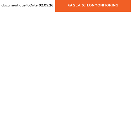
document.dueToDate
02.05.26
SEARCH.ONMONITORING
dossier.commercial_info.email
XXXXXXXXXX
dossier.commercial_info.website
XXXXXXXXXX
dossier.commercial_info.activity
XXXXXXXXXX
freemium.exampleText_1
freemium.exampleText_2
freemium.anonymousPerSearch2
FREEMIUM.DETAILS
FREEMIUM.REGISTER