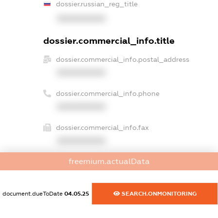
dossier.russian_reg_title
XXXXXXXXXX
dossier.commercial_info.title
dossier.commercial_info.postal_address
XXXXXXXXXX
dossier.commercial_info.phone
XXXXXXXXXX
dossier.commercial_info.fax
XXXXXXXXXX
freemium.actualData
dossier.commercial_info.email
XXXXXXXXXX
document.dueToDate
04.05.25
SEARCH.ONMONITORING
dossier.commercial_info.website
XXXXXXXXXX