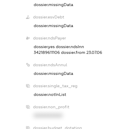
dossier.missingData
dossier.esvDebt
dossier.missingData
dossier.ndsPayer
dossier.yes
dossier.ndsInn
342189611106
dossier.from 23.07.06
dossier.ndsAnnul
dossier.missingData
dossier.single_tax_reg
dossier.notInList
dossier.non_profit
XXXXXXXXXX
dossier.budget_dotation