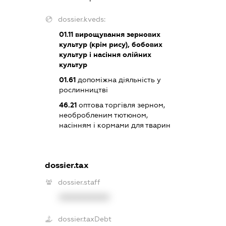
dossier.kveds:
01.11
вирощування зернових
культур (крім рису), бобових
культур і насіння олійних
культур
01.61
допоміжна діяльність у
рослинництві
46.21
оптова торгівля зерном,
необробленим тютюном,
насінням і кормами для тварин
dossier.tax
dossier.staff
XXXXXXXXXX
dossier.taxDebt