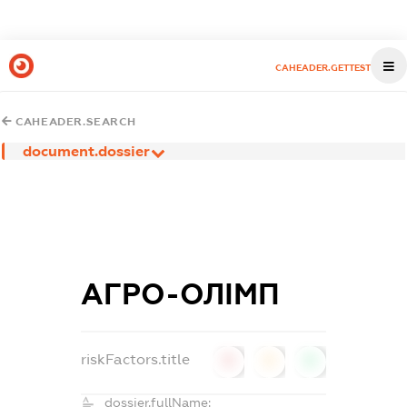
CAHEADER.GETTEST
CAHEADER.SEARCH
document.dossier
АГРО-ОЛІМП
riskFactors.title
0
0
0
dossier.fullName: