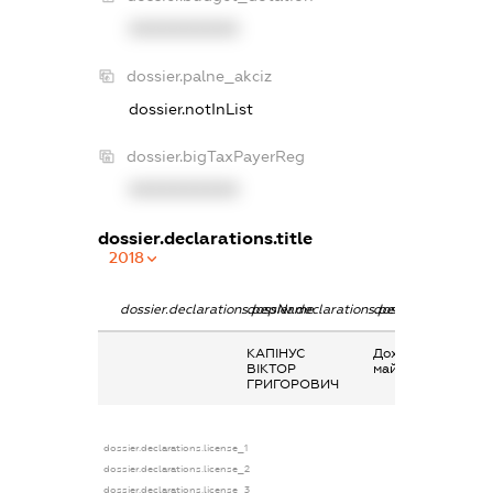
XXXXXXXXXX
dossier.palne_akciz
dossier.notInList
dossier.bigTaxPayerReg
XXXXXXXXXX
dossier.declarations.title
2018
dossier.declarations.pepName
dossier.declarations.personName
dossier.declaratio
КАПІНУС
Дохід від надання
ВІКТОР
майна в оренду
ГРИГОРОВИЧ
dossier.declarations.license_1
dossier.declarations.license_2
dossier.declarations.license_3