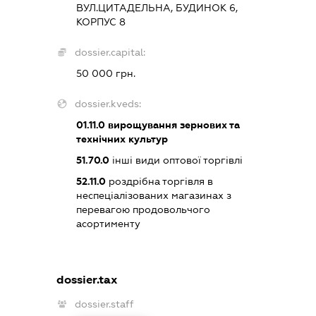
ВУЛ.ЦИТАДЕЛЬНА, БУДИНОК 6,
КОРПУС 8
dossier.capital:
50 000 грн.
dossier.kveds:
01.11.0
вирощування зернових та
технічних культур
51.70.0
інші види оптової торгівлі
52.11.0
роздрібна торгівля в
неспеціалізованих магазинах з
перевагою продовольчого
асортименту
dossier.tax
dossier.staff