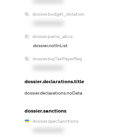
XXXXXXXXXX
dossier.budget_dotation
XXXXXXXXXX
dossier.palne_akciz
dossier.notInList
dossier.bigTaxPayerReg
XXXXXXXXXX
dossier.declarations.title
dossier.declarations.noData
dossier.sanctions
dossier.specSanctions
XXXXXXXXXX