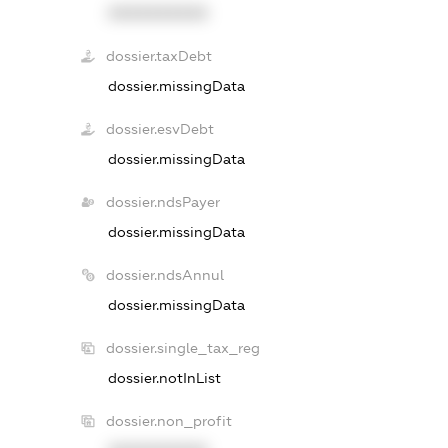
XXXXXXXXXX
dossier.taxDebt
dossier.missingData
dossier.esvDebt
dossier.missingData
dossier.ndsPayer
dossier.missingData
dossier.ndsAnnul
dossier.missingData
dossier.single_tax_reg
dossier.notInList
dossier.non_profit