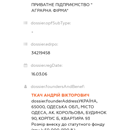
ПРИВАТНЕ ПІДПРИЄМСТВО "
АГРАРНА ФІРМА"
dossier.opfSubType:
-
dossier.edrpo:
34219458
dossier.regDate:
16.03.06
dossier.foundersAndBenef:
ТКАЧ АНДРІЙ ВІКТОРОВИЧ
dossier.founderAddress
УКРАЇНА,
65000, ОДЕСЬКА ОБЛ., МІСТО
ОДЕСА, АК. КОРОЛЬОВА, БУДИНОК
90, КОРПУС Б, КВАРТИРА 93
Розмір внеску до статутного фонду