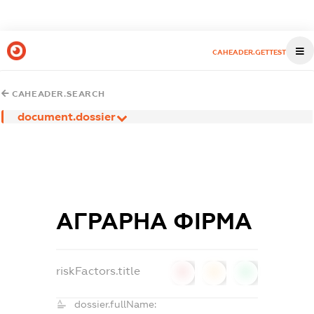
CAHEADER.GETTEST
CAHEADER.SEARCH
document.dossier
АГРАРНА ФІРМА
riskFactors.title
0
0
0
dossier.fullName: