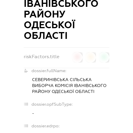
ІВАНІВСЬКОГО
РАЙОНУ
ОДЕСЬКОЇ
ОБЛАСТІ
riskFactors.title
0
0
0
dossier.fullName:
СЕВЕРИНІВСЬКА СІЛЬСЬКА
ВИБОРЧА КОМІСІЯ ІВАНІВСЬКОГО
РАЙОНУ ОДЕСЬКОЇ ОБЛАСТІ
dossier.opfSubType:
-
dossier.edrpo: