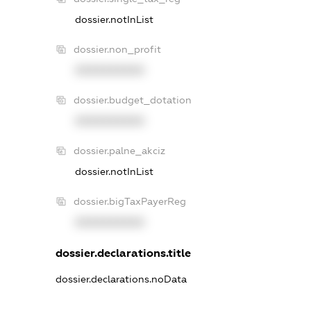
dossier.notInList
dossier.non_profit
XXXXXXXXXX
dossier.budget_dotation
XXXXXXXXXX
dossier.palne_akciz
dossier.notInList
dossier.bigTaxPayerReg
XXXXXXXXXX
dossier.declarations.title
dossier.declarations.noData