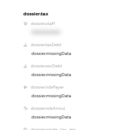
dossier.tax
dossier.staff
XXXXXXXXXX
dossier.taxDebt
dossier.missingData
dossier.esvDebt
dossier.missingData
dossier.ndsPayer
dossier.missingData
dossier.ndsAnnul
dossier.missingData
dossier.single_tax_reg