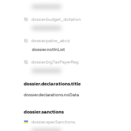
XXXXXXXXXX
dossier.budget_dotation
XXXXXXXXXX
dossier.palne_akciz
dossier.notInList
dossier.bigTaxPayerReg
XXXXXXXXXX
dossier.declarations.title
dossier.declarations.noData
dossier.sanctions
dossier.specSanctions
XXXXXXXXXX