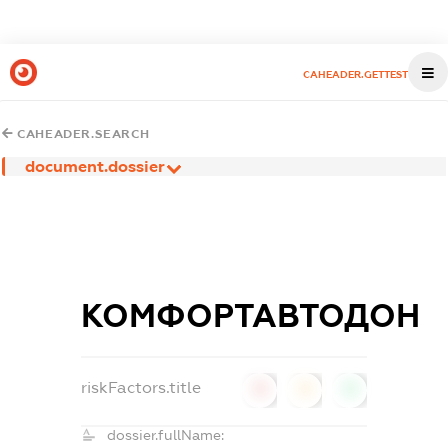
CAHEADER.GETTEST
CAHEADER.SEARCH
document.dossier
КОМФОРТАВТОДОН
riskFactors.title
0
0
0
dossier.fullName: