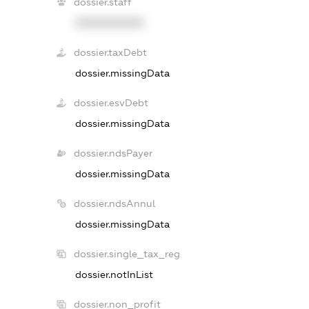
dossier.staff
XXXXXXXXXX
dossier.taxDebt
dossier.missingData
dossier.esvDebt
dossier.missingData
dossier.ndsPayer
dossier.missingData
dossier.ndsAnnul
dossier.missingData
dossier.single_tax_reg
dossier.notInList
dossier.non_profit