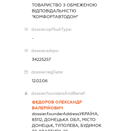
ТОВАРИСТВО З ОБМЕЖЕНОЮ
ВІДПОВІДАЛЬНІСТЮ
"КОМФОРТАВТОДОН"
dossier.opfSubType:
-
dossier.edrpo:
34225257
dossier.regDate:
12.02.06
dossier.foundersAndBenef:
ФЕДОРОВ ОЛЕКСАНДР
ВАЛЕРІЙОВИЧ
dossier.founderAddress
УКРАЇНА,
83112, ДОНЕЦЬКА ОБЛ., МІСТО
ДОНЕЦЬК, ТУПОЛЕВА, БУДИНОК