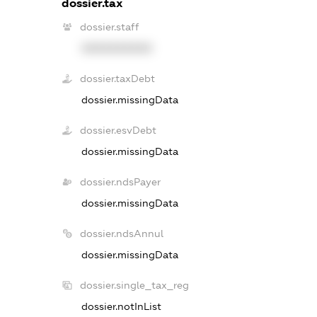
dossier.tax
dossier.staff
XXXXXXXXXX
dossier.taxDebt
dossier.missingData
dossier.esvDebt
dossier.missingData
dossier.ndsPayer
dossier.missingData
dossier.ndsAnnul
dossier.missingData
dossier.single_tax_reg
dossier.notInList