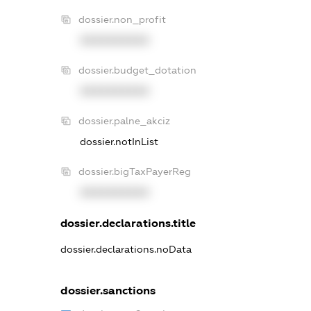
dossier.non_profit
XXXXXXXXXX
dossier.budget_dotation
XXXXXXXXXX
dossier.palne_akciz
dossier.notInList
dossier.bigTaxPayerReg
XXXXXXXXXX
dossier.declarations.title
dossier.declarations.noData
dossier.sanctions