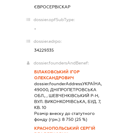
ЄВРОСЕРВІСКАР
dossier.opfSubType:
-
dossier.edrpo:
34229335
dossier.foundersAndBenef:
БІЛАКОВСЬКИЙ ІГОР
ОЛЕКСАНДРОВИЧ
dossier.founderAddress
УКРАЇНА,
49000, ДНIПРОПЕТРОВСЬКА
ОБЛ., , ШЕВЧЕНКIВСЬКИЙ Р-Н,
ВУЛ. ВИКОНКОМІВСЬКА, БУД. 7,
КВ. 10
Розмір внеску до статутного
фонду (грн.):
8 750
(25 %)
КРАСНОПОЛЬСЬКИЙ СЕРГІЙ