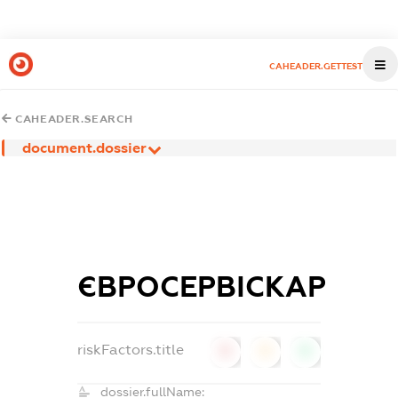
CAHEADER.GETTEST
CAHEADER.SEARCH
document.dossier
ЄВРОСЕРВІСКАР
riskFactors.title
0
0
0
dossier.fullName: