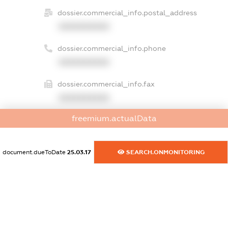
dossier.commercial_info.postal_address
XXXXXXXXXX
dossier.commercial_info.phone
XXXXXXXXXX
dossier.commercial_info.fax
XXXXXXXXXX
freemium.actualData
dossier.commercial_info.email
XXXXXXXXXX
document.dueToDate
25.03.17
SEARCH.ONMONITORING
dossier.commercial_info.website
XXXXXXXXXX
dossier.commercial_info.activity
XXXXXXXXXX