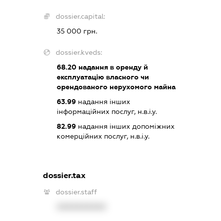
dossier.capital:
35 000 грн.
dossier.kveds:
68.20
надання в оренду й
експлуатацію власного чи
орендованого нерухомого майна
63.99
надання інших
інформаційних послуг, н.в.і.у.
82.99
надання інших допоміжних
комерційних послуг, н.в.і.у.
dossier.tax
dossier.staff
XXXXXXXXXX