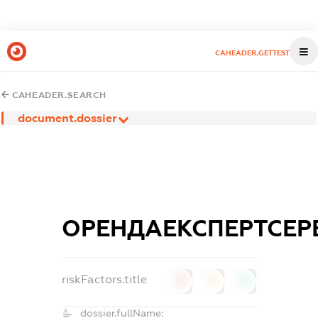
CAHEADER.GETTEST
CAHEADER.SEARCH
document.dossier
ОРЕНДАЕКСПЕРТСЕР
riskFactors.title
0
0
0
dossier.fullName: