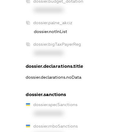
dossier.budget_dotation
XXXXXXXXXX
dossier.palne_akciz
dossier.notInList
dossier.bigTaxPayerReg
XXXXXXXXXX
dossier.declarations.title
dossier.declarations.noData
dossier.sanctions
dossier.specSanctions
XXXXXXXXXX
dossier.rnboSanctions