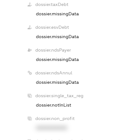
dossier.taxDebt
dossier.missingData
dossier.esvDebt
dossier.missingData
dossier.ndsPayer
dossier.missingData
dossier.ndsAnnul
dossier.missingData
dossier.single_tax_reg
dossier.notInList
dossier.non_profit
XXXXXXXXXX