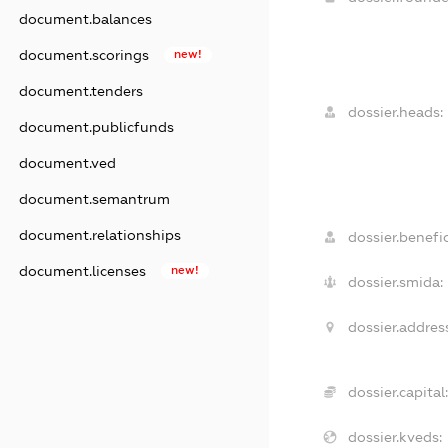
document.balances
document.scorings
new!
document.tenders
dossier.heads:
document.publicfunds
document.ved
document.semantrum
document.relationships
dossier.benefic
document.licenses
new!
dossier.smida:
dossier.addres
dossier.capital:
dossier.kveds: