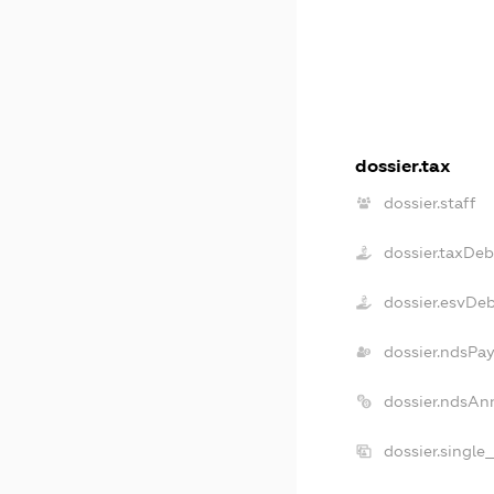
dossier.tax
dossier.staff
dossier.taxDeb
dossier.esvDe
dossier.ndsPay
dossier.ndsAn
dossier.single