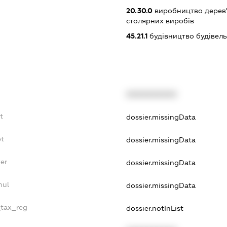
20.30.0
виробництво дерев'
столярних виробів
45.21.1
будівництво будівел
XXXXXXXXXX
t
dossier.missingData
bt
dossier.missingData
er
dossier.missingData
nul
dossier.missingData
_tax_reg
dossier.notInList