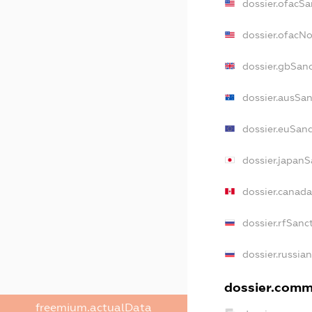
dossier.ofacSa
dossier.ofacN
dossier.gbSan
dossier.ausSan
dossier.euSanc
dossier.japanS
dossier.canad
dossier.rfSanc
dossier.russia
dossier.comme
freemium.actualData