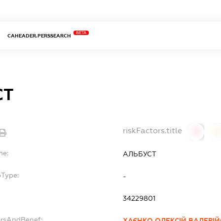
BETA
CAHEADER.PERSSEARCH
СТ
riskFactors.title
0
0
me:
АЛЬБУСТ
bType:
-
34229801
ersAndBenef:
ХАЄНКО ОЛЕКСІЙ ВАЛЕРІ