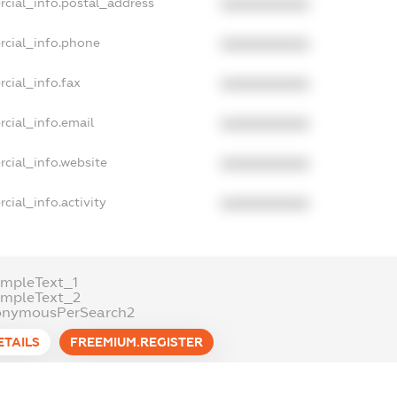
rcial_info.postal_address
XXXXXXXXXX
rcial_info.phone
XXXXXXXXXX
cial_info.fax
XXXXXXXXXX
cial_info.email
XXXXXXXXXX
cial_info.website
XXXXXXXXXX
cial_info.activity
XXXXXXXXXX
mpleText_1
ampleText_2
onymousPerSearch2
ETAILS
FREEMIUM.REGISTER