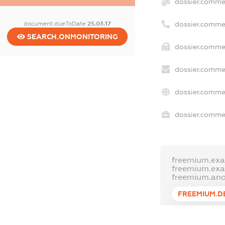
dossier.comme
document.dueToDate
25.03.17
dossier.comme
SEARCH.ONMONITORING
dossier.commer
dossier.commer
dossier.commer
dossier.commer
freemium.exa
freemium.ex
freemium.an
FREEMIUM.D