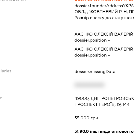
dossier.founderAddress
УКРА
ОБЛ., , ЖОВТНЕВИЙ Р-Н, ПР-
Розмір внеску до статутног
ХАЄНКО ОЛЕКСІЙ ВАЛЕРІ
dossier.position -
ХАЄНКО ОЛЕКСІЙ ВАЛЕРІ
dossier.position -
iaries:
dossier.missingData
XXXXXXXXXX
s:
49000, ДНІПРОПЕТРОВСЬК
ПРОСПЕКТ ГЕРОЇВ, 19, 144
35 000 грн.
51.90.0
інші види оптової то