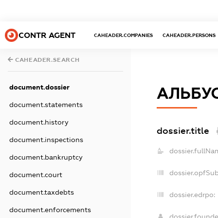
CONTR AGENT
CAHEADER.COMPANIES
CAHEADER.PERSONS
CAHEADER.SEARCH
document.dossier
АЛЬБУ
document.statements
document.history
dossier.title
document.inspections
dossier.fullNa
document.bankruptcy
dossier.opfSu
document.court
document.taxdebts
dossier.edrpo:
document.enforcements
dossier.found