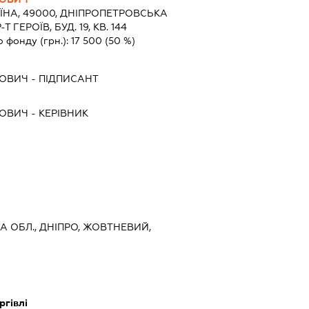
ЇНА, 49000, ДНIПРОПЕТРОВСЬКА
Т ГЕРОЇВ, БУД. 19, КВ. 144
о фонду (грн.):
17 500
(50 %)
ЙОВИЧ
-
ПІДПИСАНТ
ЙОВИЧ
-
КЕРІВНИК
А ОБЛ., ДНІПРО, ЖОВТНЕВИЙ,
ргівлі