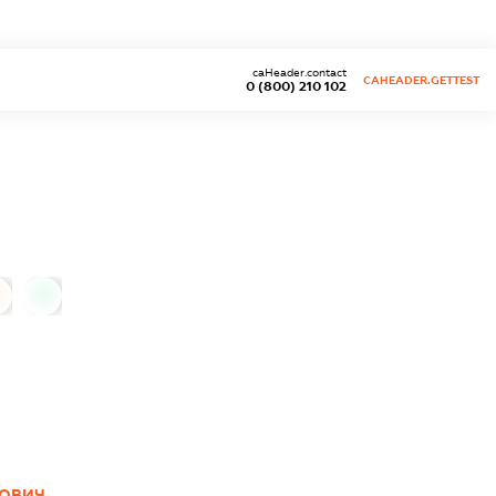
caHeader.contact
CAHEADER.GETTEST
0 (800) 210 102
0
ЙОВИЧ