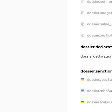
dossier.non_pr
dossier.budge
dossier.palne_
dossier.bigTa
dossier.declarat
dossier.declaratio
dossier.sanctio
dossier.specSa
dossier.rnboS
dossier.amkuB