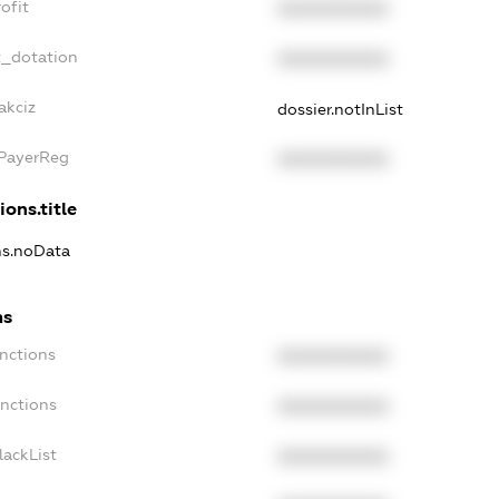
ofit
XXXXXXXXXX
t_dotation
XXXXXXXXXX
akciz
dossier.notInList
xPayerReg
XXXXXXXXXX
ions.title
ns.noData
ns
nctions
XXXXXXXXXX
anctions
XXXXXXXXXX
lackList
XXXXXXXXXX