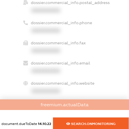
dossier.commercial_info.postal_address
XXXXXXXXXX
dossier.commercial_info.phone
XXXXXXXXXX
dossier.commercial_info.fax
XXXXXXXXXX
dossier.commercial_info.email
XXXXXXXXXX
dossier.commercial_info.website
XXXXXXXXXX
dossier.commercial_info.activity
freemium.actualData
XXXXXXXXXX
document.dueToDate
14.10.22
SEARCH.ONMONITORING