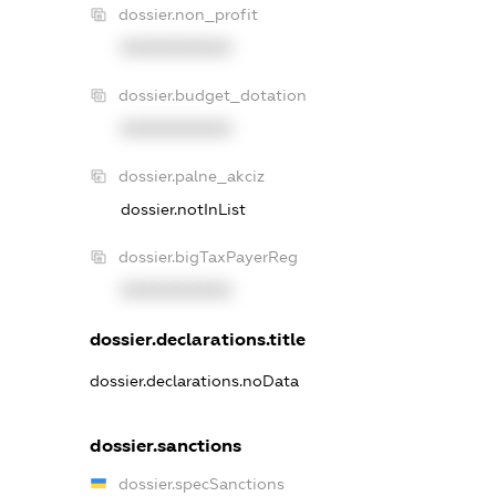
dossier.non_profit
XXXXXXXXXX
dossier.budget_dotation
XXXXXXXXXX
dossier.palne_akciz
dossier.notInList
dossier.bigTaxPayerReg
XXXXXXXXXX
dossier.declarations.title
dossier.declarations.noData
dossier.sanctions
dossier.specSanctions