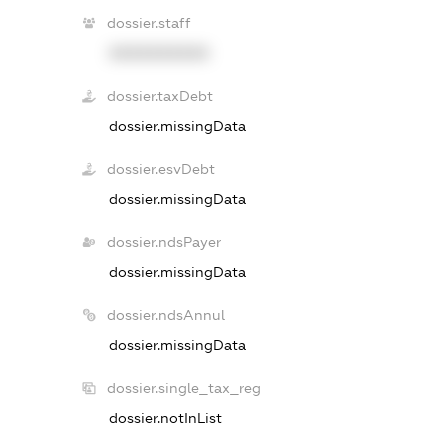
dossier.staff
XXXXXXXXXX
dossier.taxDebt
dossier.missingData
dossier.esvDebt
dossier.missingData
dossier.ndsPayer
dossier.missingData
dossier.ndsAnnul
dossier.missingData
dossier.single_tax_reg
dossier.notInList