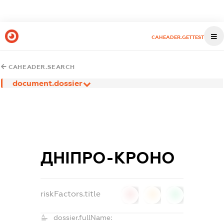
CAHEADER.GETTEST
CAHEADER.SEARCH
document.dossier
ДНІПРО-КРОНО
riskFactors.title
0
0
0
dossier.fullName: