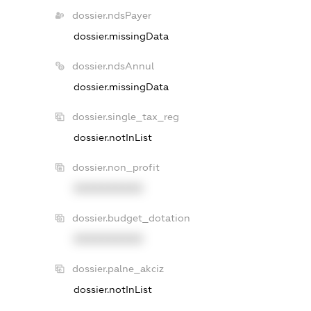
dossier.ndsPayer
dossier.missingData
dossier.ndsAnnul
dossier.missingData
dossier.single_tax_reg
dossier.notInList
dossier.non_profit
XXXXXXXXXX
dossier.budget_dotation
XXXXXXXXXX
dossier.palne_akciz
dossier.notInList