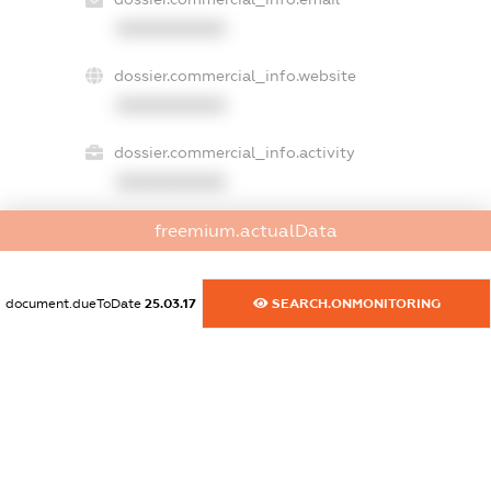
XXXXXXXXXX
dossier.commercial_info.website
XXXXXXXXXX
dossier.commercial_info.activity
XXXXXXXXXX
freemium.actualData
freemium.exampleText_1
freemium.exampleText_2
document.dueToDate
25.03.17
SEARCH.ONMONITORING
freemium.anonymousPerSearch2
FREEMIUM.DETAILS
FREEMIUM.REGISTER