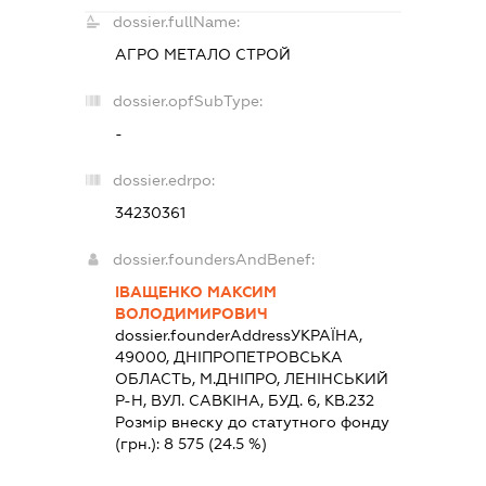
dossier.fullName:
АГРО МЕТАЛО СТРОЙ
dossier.opfSubType:
-
dossier.edrpo:
34230361
dossier.foundersAndBenef:
ІВАЩЕНКО МАКСИМ
ВОЛОДИМИРОВИЧ
dossier.founderAddress
УКРАЇНА,
49000, ДНIПРОПЕТРОВСЬКА
ОБЛАСТЬ, М.ДНIПРО, ЛЕНІНСЬКИЙ
Р-Н, ВУЛ. САВКІНА, БУД. 6, КВ.232
Розмір внеску до статутного фонду
(грн.):
8 575
(24.5 %)