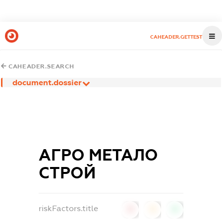
CAHEADER.GETTEST
CAHEADER.SEARCH
document.dossier
АГРО МЕТАЛО
СТРОЙ
riskFactors.title
0
0
0