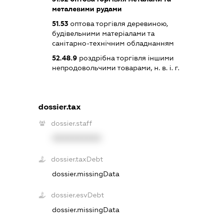
металевими рудами
51.53
оптова торгівля деревиною,
будівельними матеріалами та
санітарно-технічним обладнанням
52.48.9
роздрібна торгівля іншими
непродовольчими товарами, н. в. і. г.
dossier.tax
dossier.staff
XXXXXXXXXX
dossier.taxDebt
dossier.missingData
dossier.esvDebt
dossier.missingData