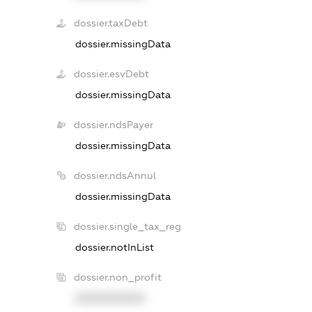
dossier.taxDebt
dossier.missingData
dossier.esvDebt
dossier.missingData
dossier.ndsPayer
dossier.missingData
dossier.ndsAnnul
dossier.missingData
dossier.single_tax_reg
dossier.notInList
dossier.non_profit
XXXXXXXXXX