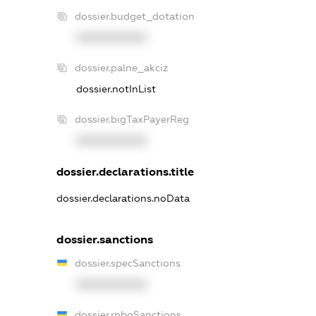
dossier.budget_dotation
XXXXXXXXXX
dossier.palne_akciz
dossier.notInList
dossier.bigTaxPayerReg
XXXXXXXXXX
dossier.declarations.title
dossier.declarations.noData
dossier.sanctions
dossier.specSanctions
XXXXXXXXXX
dossier.rnboSanctions