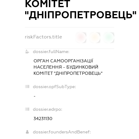
КОМІТЕТ
"ДНІПРОПЕТРОВЕЦЬ"
riskFactors.title
0
0
0
dossier.fullName:
ОРГАН САМООРГАНІЗАЦІЇ
НАСЕЛЕННЯ - БУДИНКОВИЙ
КОМІТЕТ "ДНІПРОПЕТРОВЕЦЬ"
dossier.opfSubType:
-
dossier.edrpo:
34231130
dossier.foundersAndBenef: