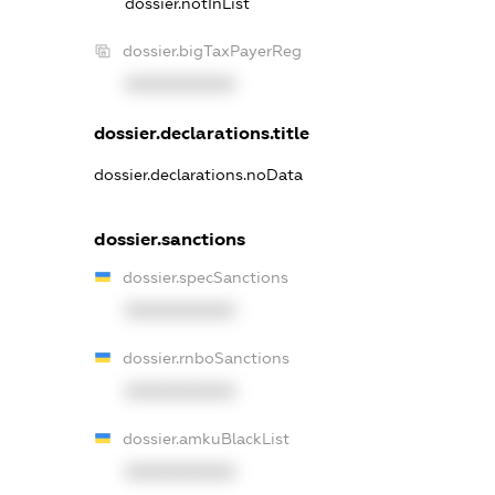
dossier.notInList
dossier.bigTaxPayerReg
XXXXXXXXXX
dossier.declarations.title
dossier.declarations.noData
dossier.sanctions
dossier.specSanctions
XXXXXXXXXX
dossier.rnboSanctions
XXXXXXXXXX
dossier.amkuBlackList
XXXXXXXXXX