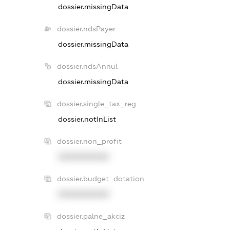
dossier.missingData
dossier.ndsPayer
dossier.missingData
dossier.ndsAnnul
dossier.missingData
dossier.single_tax_reg
dossier.notInList
dossier.non_profit
XXXXXXXXXX
dossier.budget_dotation
XXXXXXXXXX
dossier.palne_akciz