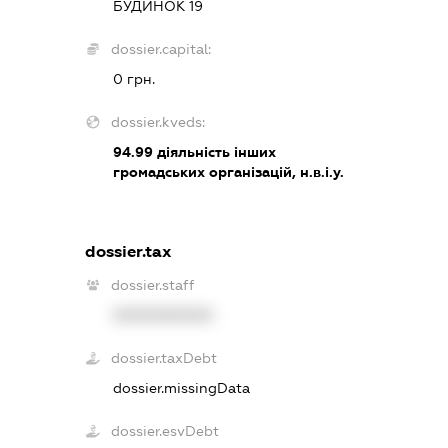
БУДИНОК 19
dossier.capital:
0 грн.
dossier.kveds:
94.99
діяльність інших
громадських організацій, н.в.і.у.
dossier.tax
dossier.staff
XXXXXXXXXX
dossier.taxDebt
dossier.missingData
dossier.esvDebt