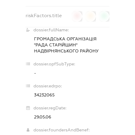
riskFactors.title
0
0
0
dossier.fullName:
ГРОМАДСЬКА ОРГАНІЗАЦІЯ
"РАДА СТАРІЙШИН"
НАДВІРНЯНСЬКОГО РАЙОНУ
dossier.opfSubType:
-
dossier.edrpo:
34232065
dossier.regDate:
29.05.06
dossier.foundersAndBenef: