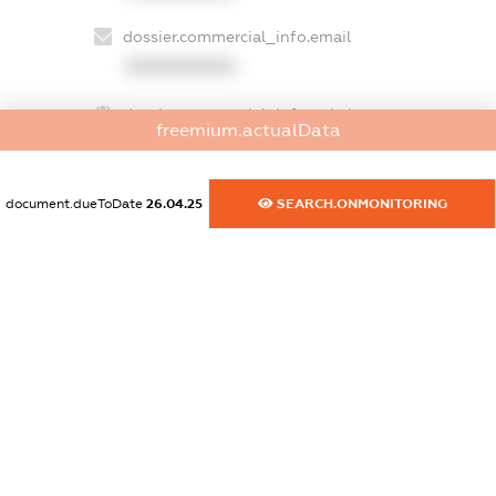
dossier.commercial_info.email
XXXXXXXXXX
dossier.commercial_info.website
freemium.actualData
XXXXXXXXXX
dossier.commercial_info.activity
document.dueToDate
26.04.25
SEARCH.ONMONITORING
XXXXXXXXXX
freemium.exampleText_1
freemium.exampleText_2
freemium.anonymousPerSearch2
FREEMIUM.DETAILS
FREEMIUM.REGISTER