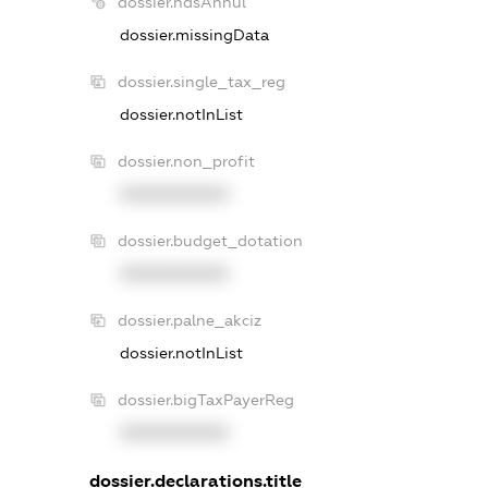
dossier.ndsAnnul
dossier.missingData
dossier.single_tax_reg
dossier.notInList
dossier.non_profit
XXXXXXXXXX
dossier.budget_dotation
XXXXXXXXXX
dossier.palne_akciz
dossier.notInList
dossier.bigTaxPayerReg
XXXXXXXXXX
dossier.declarations.title