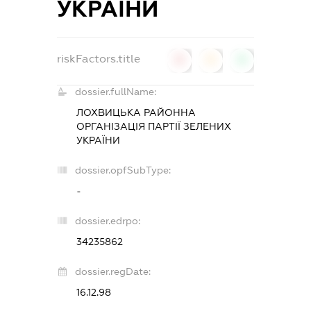
УКРАЇНИ
riskFactors.title
0
0
0
dossier.fullName:
ЛОХВИЦЬКА РАЙОННА
ОРГАНІЗАЦІЯ ПАРТІЇ ЗЕЛЕНИХ
УКРАЇНИ
dossier.opfSubType:
-
dossier.edrpo:
34235862
dossier.regDate:
16.12.98