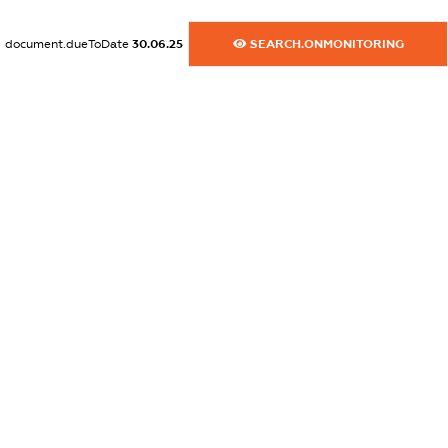
XXXXXXXXXX
document.dueToDate
30.06.25
SEARCH.ONMONITORING
dossier.commercial_info.activity
XXXXXXXXXX
freemium.exampleText_1
freemium.exampleText_2
freemium.anonymousPerSearch2
FREEMIUM.DETAILS
FREEMIUM.REGISTER