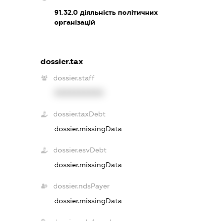
91.32.0
діяльність політичних
організацій
dossier.tax
dossier.staff
XXXXXXXXXX
dossier.taxDebt
dossier.missingData
dossier.esvDebt
dossier.missingData
dossier.ndsPayer
dossier.missingData