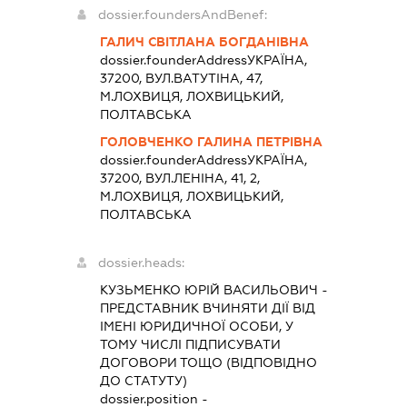
dossier.foundersAndBenef:
ГАЛИЧ СВІТЛАНА БОГДАНІВНА
dossier.founderAddress
УКРАЇНА,
37200, ВУЛ.ВАТУТІНА, 47,
М.ЛОХВИЦЯ, ЛОХВИЦЬКИЙ,
ПОЛТАВСЬКА
ГОЛОВЧЕНКО ГАЛИНА ПЕТРІВНА
dossier.founderAddress
УКРАЇНА,
37200, ВУЛ.ЛЕНІНА, 41, 2,
М.ЛОХВИЦЯ, ЛОХВИЦЬКИЙ,
ПОЛТАВСЬКА
dossier.heads:
КУЗЬМЕНКО ЮРІЙ ВАСИЛЬОВИЧ
-
ПРЕДСТАВНИК
ВЧИНЯТИ ДІЇ ВІД
ІМЕНІ ЮРИДИЧНОЇ ОСОБИ, У
ТОМУ ЧИСЛІ ПІДПИСУВАТИ
ДОГОВОРИ ТОЩО (ВІДПОВІДНО
ДО СТАТУТУ)
dossier.position -