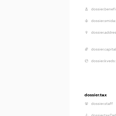
dossier.benefi
dossier.smida:
dossier.addres
dossier.capital
dossier.kveds:
dossier.tax
dossier.staff
dossier.taxDe