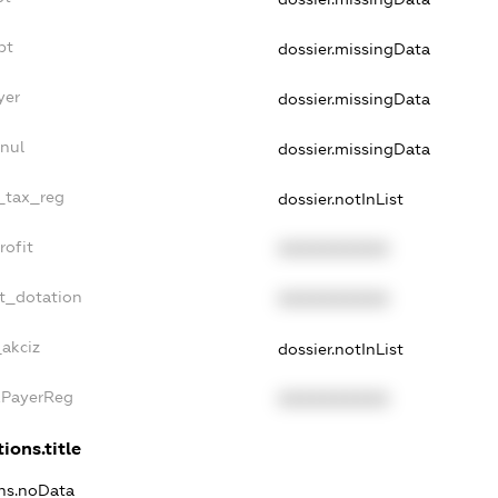
bt
dossier.missingData
yer
dossier.missingData
nul
dossier.missingData
e_tax_reg
dossier.notInList
rofit
XXXXXXXXXX
et_dotation
XXXXXXXXXX
_akciz
dossier.notInList
xPayerReg
XXXXXXXXXX
ions.title
ons.noData