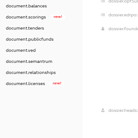
dossier.opfSu
document.balances
dossier.edrpo:
document.scorings
new!
document.tenders
dossier.foun
document.publicfunds
document.ved
document.semantrum
document.relationships
document.licenses
new!
dossier.heads: