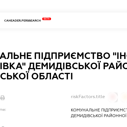
BETA
CAHEADER.PERSSEARCH
АЛЬНЕ ПІДПРИЄМСТВО "І
ІВКА" ДЕМИДІВСЬКОЇ РАЙ
СЬКОЇ ОБЛАСТІ
riskFactors.title
0
ame:
КОМУНАЛЬНЕ ПІДПРИЄМСТ
ДЕМИДІВСЬКОЇ РАЙОННОЇ 