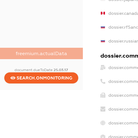
dossier.canad
dossier.rfSan
dossier.russia
freemium.actualData
dossier.comme
dossier.comme
document.dueToDate
25.03.17
SEARCH.ONMONITORING
dossier.comme
dossier.comme
dossier.comme
dossier.comme
dossier.comme