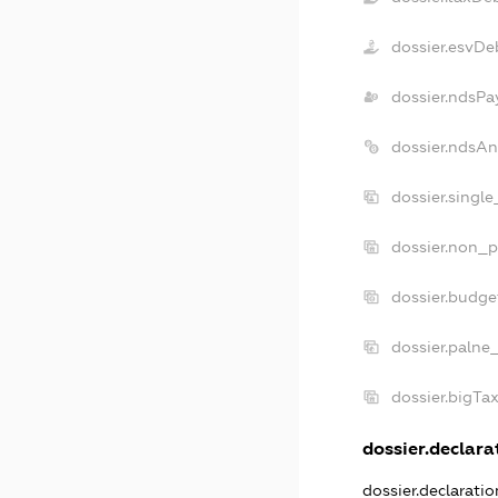
dossier.esvDe
dossier.ndsPa
dossier.ndsAn
dossier.singl
dossier.non_p
dossier.budg
dossier.palne
dossier.bigTa
dossier.declarat
dossier.declarati