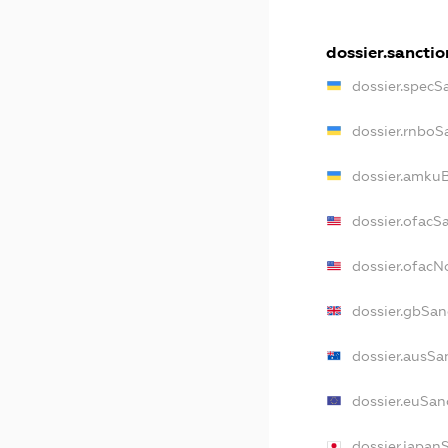
dossier.sanctio
dossier.specS
dossier.rnboS
dossier.amkuB
dossier.ofacS
dossier.ofac
dossier.gbSan
dossier.ausSa
dossier.euSan
dossier.japan