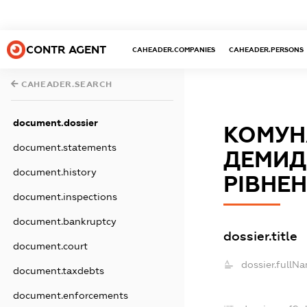
CONTR AGENT
CAHEADER.COMPANIES
CAHEADER.PERSONS
CAHEADER.SEARCH
document.dossier
КОМУН
document.statements
ДЕМИД
document.history
РІВНЕН
document.inspections
document.bankruptcy
dossier.title
document.court
dossier.fullN
document.taxdebts
document.enforcements