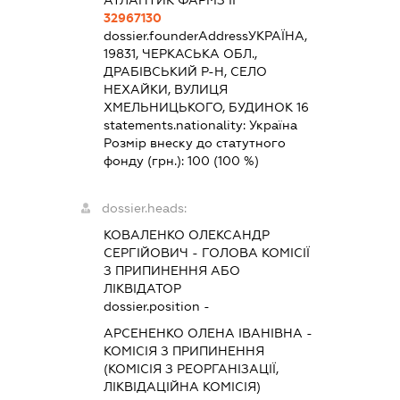
АТЛАНТИК ФАРМЗ ІІ
32967130
dossier.founderAddress
УКРАЇНА,
19831, ЧЕРКАСЬКА ОБЛ.,
ДРАБІВСЬКИЙ Р-Н, СЕЛО
НЕХАЙКИ, ВУЛИЦЯ
ХМЕЛЬНИЦЬКОГО, БУДИНОК 16
statements.nationality:
Україна
Розмір внеску до статутного
фонду (грн.):
100
(100 %)
dossier.heads:
КОВАЛЕНКО ОЛЕКСАНДР
СЕРГІЙОВИЧ
-
ГОЛОВА КОМІСІЇ
З ПРИПИНЕННЯ АБО
ЛІКВІДАТОР
dossier.position -
АРСЕНЕНКО ОЛЕНА ІВАНІВНА
-
КОМІСІЯ З ПРИПИНЕННЯ
(КОМІСІЯ З РЕОРГАНІЗАЦІЇ,
ЛІКВІДАЦІЙНА КОМІСІЯ)