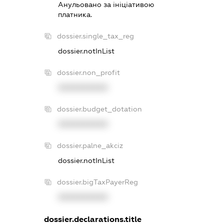
Анульовано за iнiцiативою
платника.
dossier.single_tax_reg
dossier.notInList
dossier.non_profit
XXXXXXXXXX
dossier.budget_dotation
XXXXXXXXXX
dossier.palne_akciz
dossier.notInList
dossier.bigTaxPayerReg
XXXXXXXXXX
dossier.declarations.title