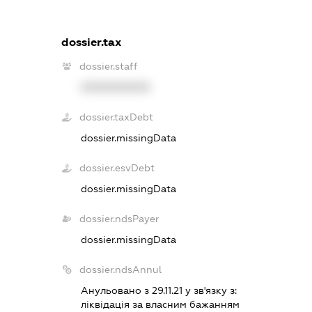
dossier.tax
dossier.staff
XXXXXXXXXX
dossier.taxDebt
dossier.missingData
dossier.esvDebt
dossier.missingData
dossier.ndsPayer
dossier.missingData
dossier.ndsAnnul
Анульовано з 29.11.21 у зв'язку з:
лiквiдацiя за власним бажанням