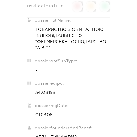
riskFactors.title
0
0
0
dossier.fullName:
ТОВАРИСТВО З ОБМЕЖЕНОЮ
ВІДПОВІДАЛЬНІСТЮ
"ФЕРМЕРСЬКЕ ГОСПОДАРСТВО
"А.В.С."
dossier.opfSubType:
-
dossier.edrpo:
34238156
dossier.regDate:
01.03.06
dossier.foundersAndBenef: