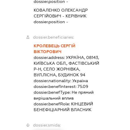
dossier.position -
КОВАЛЕНКО ОЛЕКСАНДР
СЕРГІЙОВИЧ
-
КЕРІВНИК
dossier.position -
dossier.beneficiaries:
КРОЛЕВЕЦЬ СЕРГІЙ
ВІКТОРОВИЧ
dossier.address:
УКРАЇНА, 08143,
КИЇВСЬКА ОБЛ., ФАСТІВСЬКИЙ
Р-Н, СЕЛО ЖОРНІВКА,
ВУЛ.ЛІСНА, БУДИНОК 94
dossier.nationality:
Україна
dossier.benefInterest:
75.09
dossier.benefType:
Не прямий
вирішальний вплив
dossier.benefRole:
КІНЦЕВИЙ
БЕНЕФІЦІАРНИЙ ВЛАСНИК
dossier.smida: