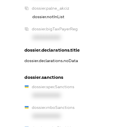
dossier.palne_akciz
dossier.notInList
dossier.bigTaxPayerReg
XXXXXXXXXX
dossier.declarations.title
dossier.declarations.noData
dossier.sanctions
dossier.specSanctions
XXXXXXXXXX
dossier.rnboSanctions
XXXXXXXXXX