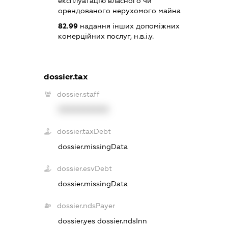
експлуатацію власного чи
орендованого нерухомого майна
82.99
надання інших допоміжних
комерційних послуг, н.в.і.у.
dossier.tax
dossier.staff
XXXXXXXXXX
dossier.taxDebt
dossier.missingData
dossier.esvDebt
dossier.missingData
dossier.ndsPayer
dossier.yes
dossier.ndsInn