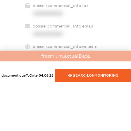
dossier.commercial_info.fax
XXXXXXXXXX
dossier.commercial_info.email
XXXXXXXXXX
dossier.commercial_info.website
XXXXXXXXXX
freemium.actualData
dossier.commercial_info.activity
XXXXXXXXXX
document.dueToDate
04.05.25
SEARCH.ONMONITORING
freemium.exampleText_1
freemium.exampleText_2
freemium.anonymousPerSearch2
FREEMIUM.DETAILS
FREEMIUM.REGISTER