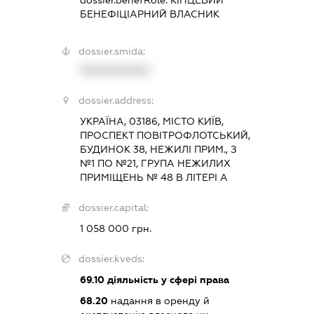
dossier.benefRole:
КІНЦЕВИЙ
БЕНЕФІЦІАРНИЙ ВЛАСНИК
dossier.smida:
XXXXXXXXXX
dossier.address:
УКРАЇНА, 03186, МІСТО КИЇВ,
ПРОСПЕКТ ПОВІТРОФЛОТСЬКИЙ,
БУДИНОК 38, НЕЖИЛІ ПРИМ., З
№1 ПО №21, ГРУПА НЕЖИЛИХ
ПРИМІЩЕНЬ № 48 В ЛІТЕРІ А
dossier.capital:
1 058 000 грн.
dossier.kveds:
69.10
діяльність у сфері права
68.20
надання в оренду й