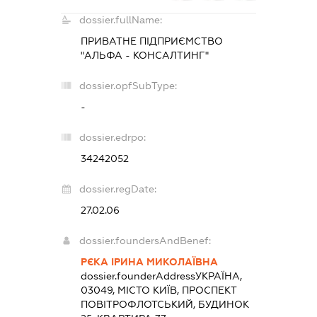
dossier.fullName:
ПРИВАТНЕ ПІДПРИЄМСТВО
"АЛЬФА - КОНСАЛТИНГ"
dossier.opfSubType:
-
dossier.edrpo:
34242052
dossier.regDate:
27.02.06
dossier.foundersAndBenef:
РЄКА ІРИНА МИКОЛАЇВНА
dossier.founderAddress
УКРАЇНА,
03049, МІСТО КИЇВ, ПРОСПЕКТ
ПОВІТРОФЛОТСЬКИЙ, БУДИНОК