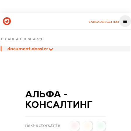
CAHEADER.GETTEST
CAHEADER.SEARCH
document.dossier
АЛЬФА -
КОНСАЛТИНГ
riskFactors.title
0
0
0