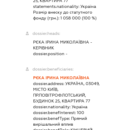
25, КВАРТИРА 77
statements.nationality:
Україна
Розмір внеску до статутного
фонду (грн.):
1 058 000
(100 %)
dossier.heads:
РЄКА ІРИНА МИКОЛАЇВНА
-
КЕРІВНИК
dossier.position -
dossier.beneficiaries:
РЄКА ІРИНА МИКОЛАЇВНА
dossier.address:
УКРАЇНА, 03049,
МІСТО КИЇВ,
ПР.ПОВІТРОФЛОТСЬКИЙ,
БУДИНОК 25, КВАРТИРА 77
dossier.nationality:
Україна
dossier.benefInterest:
100
dossier.benefType:
Прямий
вирішальний вплив