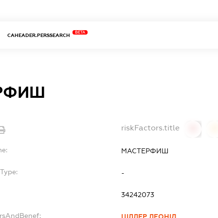
BETA
CAHEADER.PERSSEARCH
РФИШ
riskFactors.title
0
0
me:
МАСТЕРФИШ
Type:
-
34242073
ersAndBenef:
ЦІЛЛЕР ЛЕОНІД