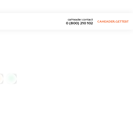
caHeader.contact
CAHEADER.GETTEST
0 (800) 210 102
0