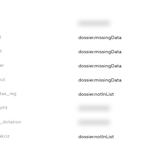
XXXXXXXXXX
t
dossier.missingData
t
dossier.missingData
er
dossier.missingData
nul
dossier.missingData
_tax_reg
dossier.notInList
ofit
XXXXXXXXXX
t_dotation
XXXXXXXXXX
akciz
dossier.notInList