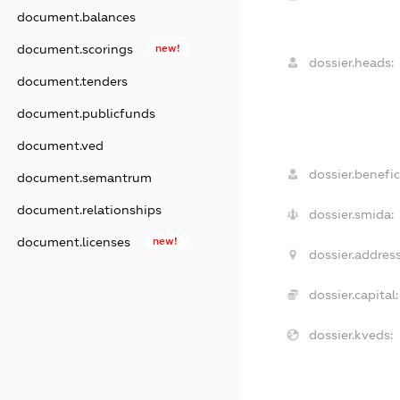
document.balances
document.scorings
new!
dossier.heads:
document.tenders
document.publicfunds
document.ved
dossier.benefic
document.semantrum
document.relationships
dossier.smida:
document.licenses
new!
dossier.address
dossier.capital:
dossier.kveds: