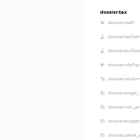
dossier.tax
dossier.staff
dossier.taxDeb
dossier.esvDeb
dossier.ndsPay
dossier.ndsAn
dossier.single
dossier.non_pr
dossier.budge
dossier.palne_