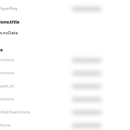
xPayerReg
XXXXXXXXXX
ons.title
ns.noData
ns
nctions
XXXXXXXXXX
nctions
XXXXXXXXXX
ackList
XXXXXXXXXX
nctions
XXXXXXXXXX
onSdnSanctions
XXXXXXXXXX
tions
XXXXXXXXXX