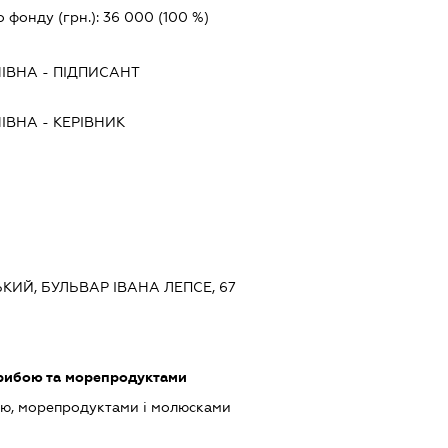
о фонду (грн.):
36 000
(100 %)
НІВНА
-
ПІДПИСАНТ
НІВНА
-
КЕРІВНИК
ЬКИЙ, БУЛЬВАР ІВАНА ЛЕПСЕ, 67
 рибою та морепродуктами
ою, морепродуктами і молюсками