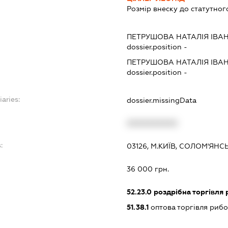
Розмір внеску до статутног
ПЕТРУШОВА НАТАЛІЯ ІВА
dossier.position -
ПЕТРУШОВА НАТАЛІЯ ІВА
dossier.position -
iaries:
dossier.missingData
XXXXXXXXXX
:
03126, М.КИЇВ, СОЛОМ'ЯНС
36 000 грн.
52.23.0
роздрібна торгівля
51.38.1
оптова торгівля риб