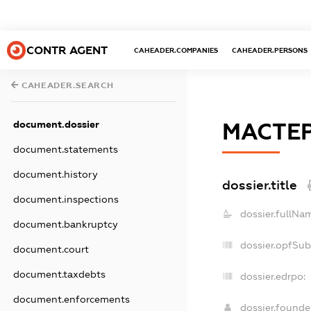
CONTR AGENT
CAHEADER.COMPANIES
CAHEADER.PERSONS
CAHEADER.SEARCH
document.dossier
МАСТЕ
document.statements
document.history
dossier.title
document.inspections
dossier.fullNa
document.bankruptcy
dossier.opfSub
document.court
document.taxdebts
dossier.edrpo:
document.enforcements
dossier.found