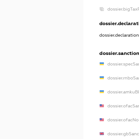
dossier.bigTa
dossier.declarati
dossier.declaratio
dossier.sanctio
dossier.specSa
dossier.rnboSa
dossier.amkuBl
dossier.ofacSa
dossier.ofacN
dossier.gbSanc