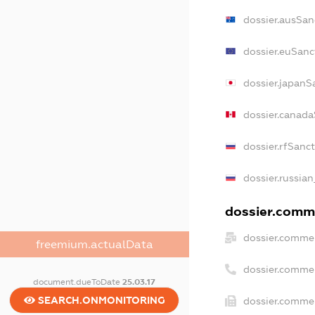
dossier.ausSan
dossier.euSanc
dossier.japanS
dossier.canada
dossier.rfSanc
dossier.russian
dossier.comme
dossier.commer
freemium.actualData
dossier.comme
document.dueToDate
25.03.17
SEARCH.ONMONITORING
dossier.commer