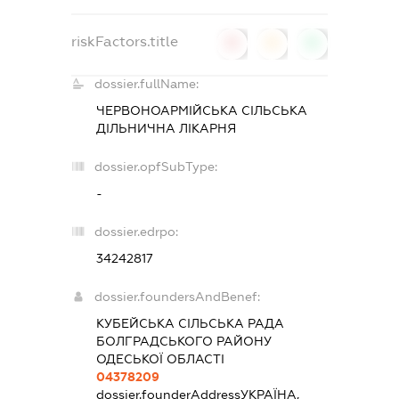
riskFactors.title
0
0
0
dossier.fullName:
ЧЕРВОНОАРМІЙСЬКА СІЛЬСЬКА
ДІЛЬНИЧНА ЛІКАРНЯ
dossier.opfSubType:
-
dossier.edrpo:
34242817
dossier.foundersAndBenef:
КУБЕЙСЬКА СІЛЬСЬКА РАДА
БОЛГРАДСЬКОГО РАЙОНУ
ОДЕСЬКОЇ ОБЛАСТІ
04378209
dossier.founderAddress
УКРАЇНА,