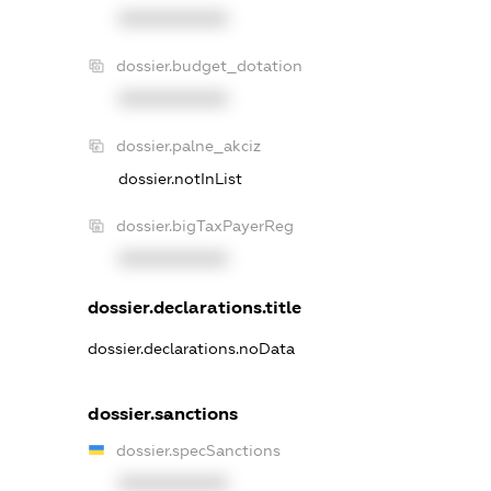
XXXXXXXXXX
dossier.budget_dotation
XXXXXXXXXX
dossier.palne_akciz
dossier.notInList
dossier.bigTaxPayerReg
XXXXXXXXXX
dossier.declarations.title
dossier.declarations.noData
dossier.sanctions
dossier.specSanctions
XXXXXXXXXX