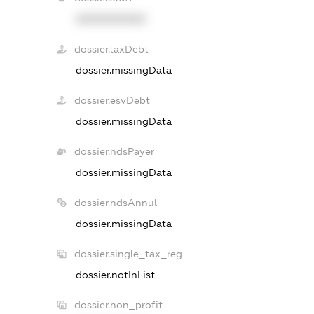
XXXXXXXXXX
dossier.taxDebt
dossier.missingData
dossier.esvDebt
dossier.missingData
dossier.ndsPayer
dossier.missingData
dossier.ndsAnnul
dossier.missingData
dossier.single_tax_reg
dossier.notInList
dossier.non_profit