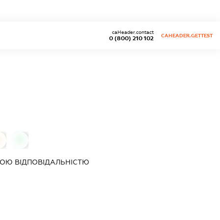
caHeader.contact
CAHEADER.GETTEST
0 (800) 210 102
0
0
ОЮ ВІДПОВІДАЛЬНІСТЮ