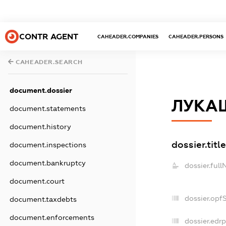
CONTR AGENT
CAHEADER.COMPANIES
CAHEADER.PERSONS
CAHEADER.SEARCH
document.dossier
ЛУКА
document.statements
document.history
dossier.title
document.inspections
document.bankruptcy
dossier.ful
document.court
dossier.opf
document.taxdebts
document.enforcements
dossier.edrp