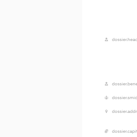
dossier.head
dossier.bene
dossier.smid
dossier.addr
dossier.capit