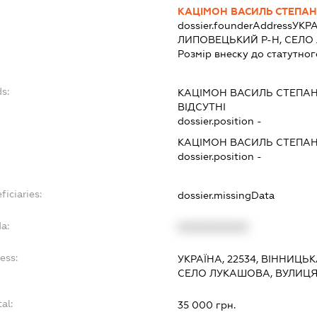
КАЦІМОН ВАСИЛЬ СТЕПА
dossier.founderAddress
УКРА
ЛИПОВЕЦЬКИЙ Р-Н, СЕЛ
Розмір внеску до статутног
s:
КАЦІМОН ВАСИЛЬ СТЕПА
ВІДСУТНІ
dossier.position -
КАЦІМОН ВАСИЛЬ СТЕПА
dossier.position -
ficiaries:
dossier.missingData
a:
XXXXXXXXXX
ess:
УКРАЇНА, 22534, ВІННИЦЬ
СЕЛО ЛУКАШОВА, ВУЛИЦЯ 
al:
35 000 грн.