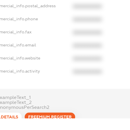
mercial_info.postal_address
XXXXXXXXXX
mercial_info.phone
XXXXXXXXXX
mercial_info.fax
XXXXXXXXXX
mercial_info.email
XXXXXXXXXX
mercial_info.website
XXXXXXXXXX
mercial_info.activity
XXXXXXXXXX
xampleText_1
exampleText_2
anonymousPerSearch2
.DETAILS
FREEMIUM.REGISTER