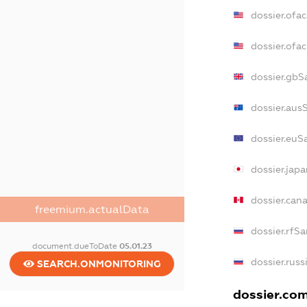
dossier.ofa
dossier.of
dossier.gbS
dossier.aus
dossier.euS
dossier.jap
dossier.can
freemium.actualData
dossier.rfS
document.dueToDate
05.01.23
dossier.russ
SEARCH.ONMONITORING
dossier.com