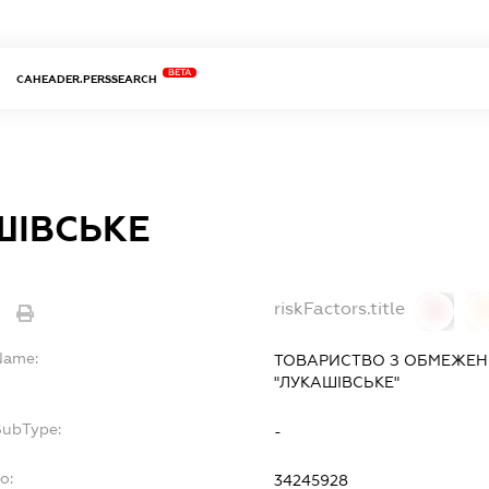
BETA
CAHEADER.PERSSEARCH
ШІВСЬКЕ
riskFactors.title
0
lName:
ТОВАРИСТВО З ОБМЕЖЕН
"ЛУКАШІВСЬКЕ"
SubType:
-
o:
34245928