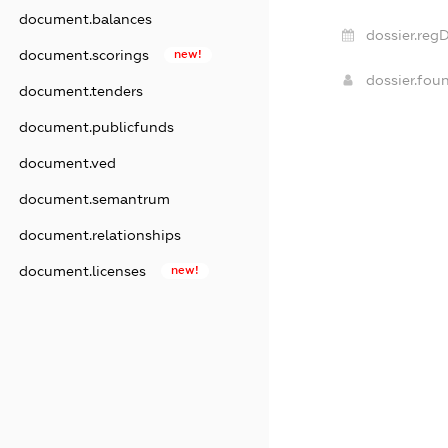
document.balances
dossier.regD
document.scorings
new!
dossier.fou
document.tenders
document.publicfunds
document.ved
document.semantrum
document.relationships
document.licenses
new!