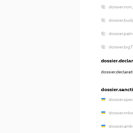
dossier.non
dossier.bud
dossier.pal
dossier.big
dossier.declar
dossier.declara
dossier.sanct
dossier.spe
dossier.rnb
dossier.amk