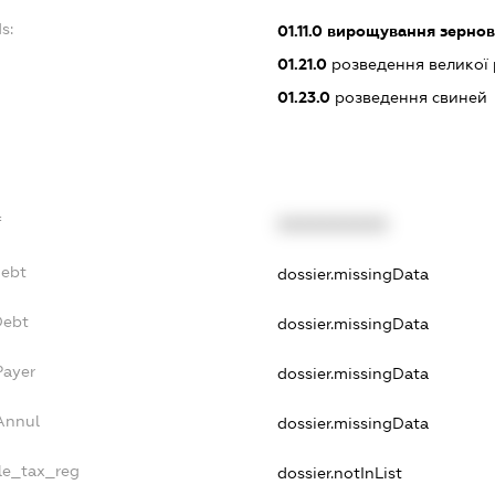
s:
01.11.0
вирощування зернови
01.21.0
розведення великої 
01.23.0
розведення свиней
f
XXXXXXXXXX
Debt
dossier.missingData
Debt
dossier.missingData
Payer
dossier.missingData
Annul
dossier.missingData
gle_tax_reg
dossier.notInList