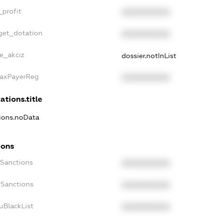
_profit
XXXXXXXXXX
get_dotation
XXXXXXXXXX
ne_akciz
dossier.notInList
TaxPayerReg
XXXXXXXXXX
ations.title
tions.noData
ions
cSanctions
XXXXXXXXXX
oSanctions
XXXXXXXXXX
uBlackList
XXXXXXXXXX