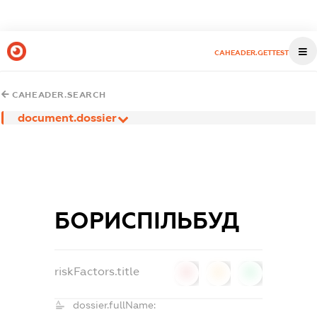
CAHEADER.GETTEST
CAHEADER.SEARCH
document.dossier
БОРИСПІЛЬБУД
riskFactors.title
0
0
0
dossier.fullName: