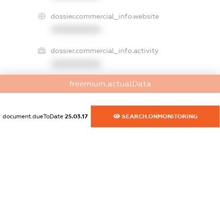
dossier.commercial_info.website
XXXXXXXXXX
dossier.commercial_info.activity
XXXXXXXXXX
freemium.actualData
freemium.exampleText_1
freemium.exampleText_2
document.dueToDate
25.03.17
SEARCH.ONMONITORING
freemium.anonymousPerSearch2
FREEMIUM.DETAILS
FREEMIUM.REGISTER