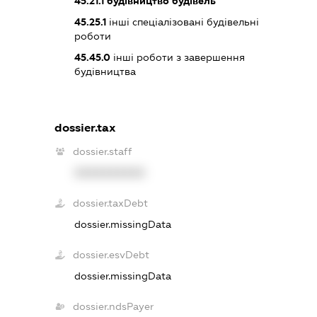
45.21.1
будівництво будівель
45.25.1
інші спеціалізовані будівельні
роботи
45.45.0
інші роботи з завершення
будівництва
dossier.tax
dossier.staff
XXXXXXXXXX
dossier.taxDebt
dossier.missingData
dossier.esvDebt
dossier.missingData
dossier.ndsPayer