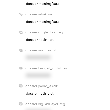
dossier.missingData
dossier.ndsAnnul
dossier.missingData
dossier.single_tax_reg
dossier.notInList
dossier.non_profit
XXXXXXXXXX
dossier.budget_dotation
XXXXXXXXXX
dossier.palne_akciz
dossier.notInList
dossier.bigTaxPayerReg