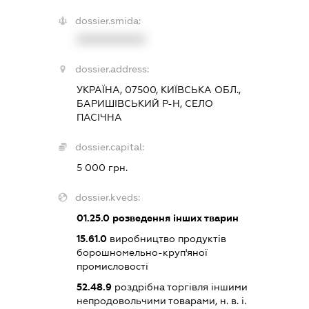
dossier.smida:
XXXXXXXXXX
dossier.address:
УКРАЇНА, 07500, КИЇВСЬКА ОБЛ.,
БАРИШІВСЬКИЙ Р-Н, СЕЛО
ПАСІЧНА
dossier.capital:
5 000 грн.
dossier.kveds:
01.25.0
розведення інших тварин
15.61.0
виробництво продуктів
борошномельно-круп'яної
промисловості
52.48.9
роздрібна торгівля іншими
непродовольчими товарами, н. в. і.