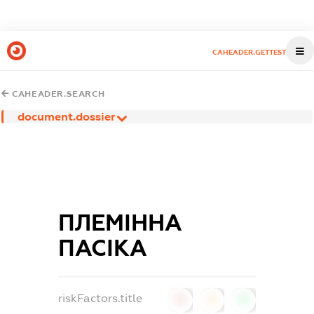
CAHEADER.GETTEST
CAHEADER.SEARCH
document.dossier
ПЛЕМІННА
ПАСІКА
riskFactors.title
0
0
0