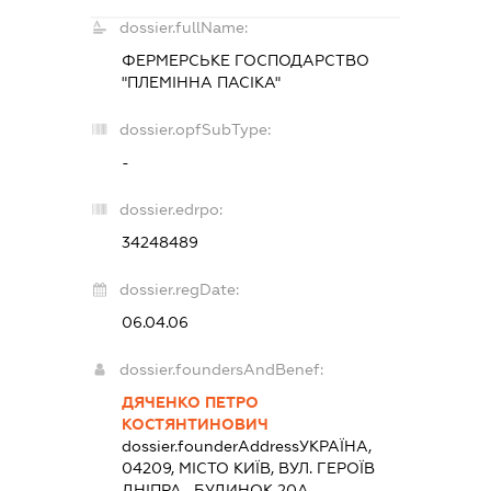
dossier.fullName:
ФЕРМЕРСЬКЕ ГОСПОДАРСТВО
"ПЛЕМІННА ПАСІКА"
dossier.opfSubType:
-
dossier.edrpo:
34248489
dossier.regDate:
06.04.06
dossier.foundersAndBenef:
ДЯЧЕНКО ПЕТРО
КОСТЯНТИНОВИЧ
dossier.founderAddress
УКРАЇНА,
04209, МІСТО КИЇВ, ВУЛ. ГЕРОЇВ
ДНІПРА , БУДИНОК 20А,