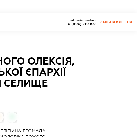
caHeader.contact
CAHEADER.GETTEST
0 (800) 210 102
ОГО ОЛЕКСІЯ,
КОЇ ЄПАРХІЇ
И СЕЛИЩЕ
0
0
"РЕЛІГІЙНА ГРОМАДА
 ЧОЛОВІКА БОЖОГО