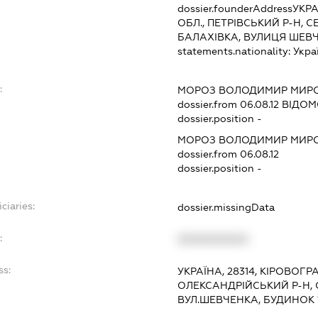
dossier.founderAddress
УКРА
ОБЛ., ПЕТРІВСЬКИЙ Р-Н, 
БАЛАХІВКА, ВУЛИЦЯ ШЕВЧ
statements.nationality:
Укра
:
МОРОЗ ВОЛОДИМИР МИР
dossier.from 06.08.12
ВІДОМО
dossier.position -
МОРОЗ ВОЛОДИМИР МИР
dossier.from 06.08.12
dossier.position -
ciaries:
dossier.missingData
:
XXXXXXXXXX
ss:
УКРАЇНА, 28314, КІРОВОГР
ОЛЕКСАНДРІЙСЬКИЙ Р-Н, 
ВУЛ.ШЕВЧЕНКА, БУДИНОК 