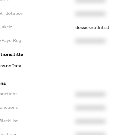
XXXXXXXXXX
et_dotation
XXXXXXXXXX
_akciz
dossier.notInList
axPayerReg
XXXXXXXXXX
tions.title
ions.noData
ons
Sanctions
XXXXXXXXXX
Sanctions
XXXXXXXXXX
BlackList
XXXXXXXXXX
anctions
XXXXXXXXXX