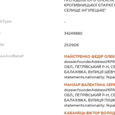
КРОПИВНИЦЬКОЇ ЄПАРХІЇ
СЕЛИЩЕ ІНГУЛЕЦЬКЕ"
ubType:
-
:
34249880
te:
25.09.06
dersAndBenef:
МАЙСТРЕНКО ФЕДІР ОЛЕК
dossier.founderAddress
УКРА
ОБЛ., ПЕТРІВСЬКИЙ Р-Н, 
БАЛАХІВКА, ВУЛИЦЯ ШЕВЧ
statements.nationality:
Укра
МАНЗАР ВАЛЕНТИНА СЕР
dossier.founderAddress
УКРА
ОБЛ., ПЕТРІВСЬКИЙ Р-Н, 
БАЛАХІВКА, ВУЛИЦЯ ПУШКІ
statements.nationality:
Укра
КАБАНЕЦЬ ВІКТОР ВОЛО