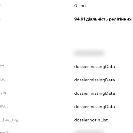
l:
0 грн.
:
94.91
діяльність релігійних
XXXXXXXXXX
bt
dossier.missingData
ebt
dossier.missingData
ayer
dossier.missingData
nnul
dossier.missingData
e_tax_reg
dossier.notInList
rofit