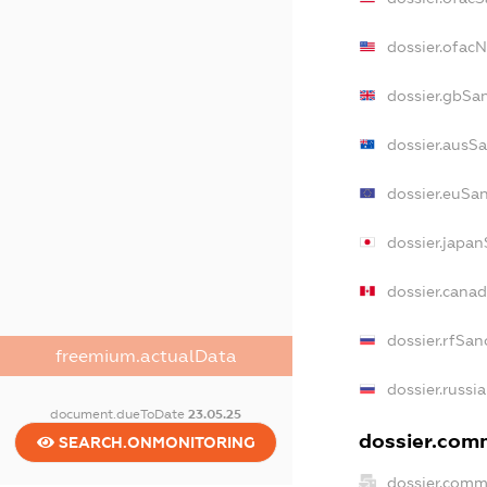
dossier.ofac
dossier.gbSa
dossier.ausS
dossier.euSa
dossier.japa
dossier.cana
dossier.rfSan
freemium.actualData
dossier.russi
document.dueToDate
23.05.25
dossier.comm
SEARCH.ONMONITORING
dossier.comm