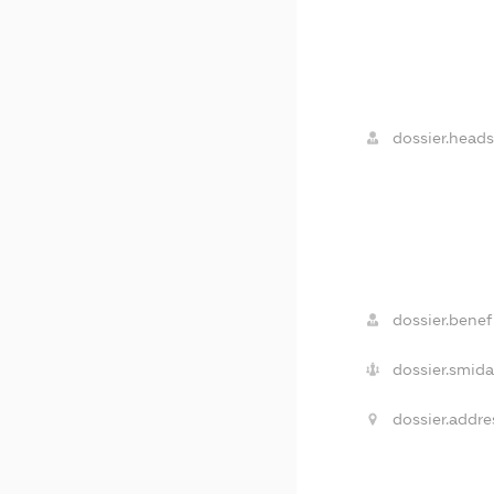
dossier.heads
dossier.benefi
dossier.smida
dossier.addre