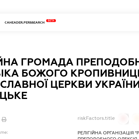
BETA
CAHEADER.PERSSEARCH
ІЙНА ГРОМАДА ПРЕПОДОБН
ІКА БОЖОГО КРОПИВНИЦЬ
СЛАВНОЇ ЦЕРКВИ УКРАЇН
ЕЦЬКЕ
riskFactors.title
0
ame:
РЕЛІГІЙНА ОРГАНІЗАЦІЯ 
ПРЕПОДОБНОГО ОЛЕКСІЯ,