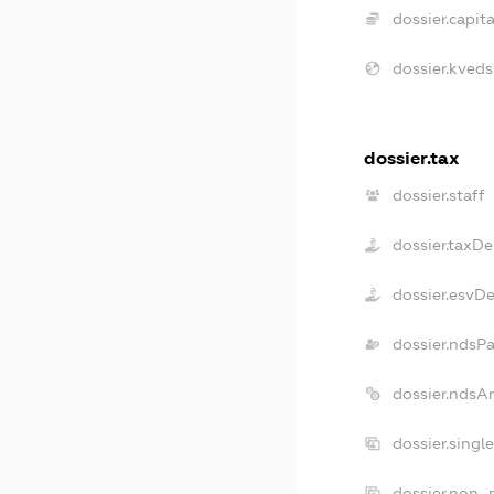
dossier.capita
dossier.kveds
dossier.tax
dossier.staff
dossier.taxDe
dossier.esvD
dossier.ndsP
dossier.ndsA
dossier.singl
dossier.non_p