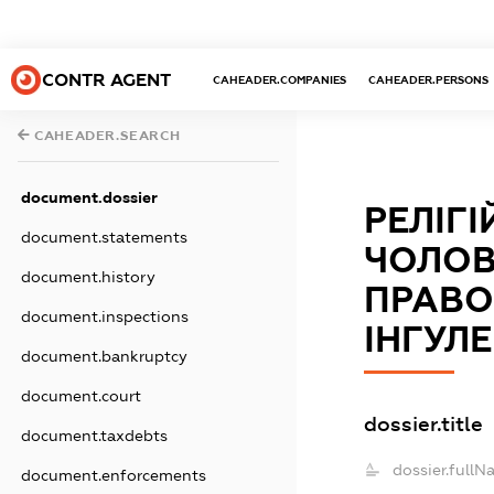
CONTR AGENT
CAHEADER.COMPANIES
CAHEADER.PERSONS
CAHEADER.SEARCH
document.dossier
РЕЛІГ
document.statements
ЧОЛОВ
document.history
ПРАВО
document.inspections
ІНГУЛ
document.bankruptcy
document.court
dossier.title
document.taxdebts
dossier.fullN
document.enforcements