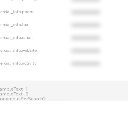
ercial_info.phone
XXXXXXXXXX
rcial_info.fax
XXXXXXXXXX
rcial_info.email
XXXXXXXXXX
ercial_info.website
XXXXXXXXXX
rcial_info.activity
XXXXXXXXXX
ampleText_1
xampleText_2
nonymousPerSearch2
DETAILS
FREEMIUM.REGISTER