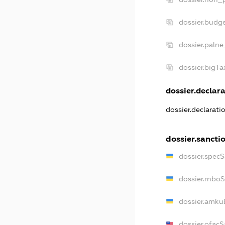
dossier.budg
dossier.palne
dossier.bigT
dossier.declara
dossier.declarat
dossier.sancti
dossier.spec
dossier.rnbo
dossier.amku
dossier.ofacS