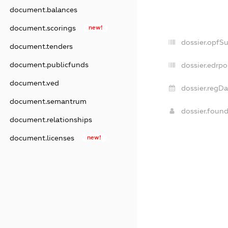
document.balances
document.scorings
new!
dossier.opfS
document.tenders
document.publicfunds
dossier.edrpo
document.ved
dossier.regDa
document.semantrum
dossier.foun
document.relationships
document.licenses
new!