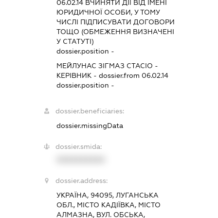
06.02.14
ВЧИНЯТИ ДІЇ ВІД ІМЕНІ
ЮРИДИЧНОЇ ОСОБИ, У ТОМУ
ЧИСЛІ ПІДПИСУВАТИ ДОГОВОРИ
ТОЩО (ОБМЕЖЕННЯ ВИЗНАЧЕНІ
У СТАТУТІ)
dossier.position -
МЕЙЛУНАС ЗІГМАЗ СТАСІО
-
КЕРІВНИК
- dossier.from 06.02.14
dossier.position -
dossier.beneficiaries:
dossier.missingData
dossier.smida:
XXXXXXXXXX
dossier.address:
УКРАЇНА, 94095, ЛУГАНСЬКА
ОБЛ., МІСТО КАДІЇВКА, МІСТО
АЛМАЗНА, ВУЛ. ОБСЬКА,