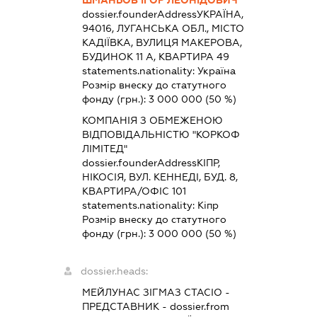
dossier.founderAddress
УКРАЇНА,
94016, ЛУГАНСЬКА ОБЛ., МІСТО
КАДІЇВКА, ВУЛИЦЯ МАКЕРОВА,
БУДИНОК 11 А, КВАРТИРА 49
statements.nationality:
Україна
Розмір внеску до статутного
фонду (грн.):
3 000 000
(50 %)
КОМПАНІЯ З ОБМЕЖЕНОЮ
ВІДПОВІДАЛЬНІСТЮ "КОРКОФ
ЛІМІТЕД"
dossier.founderAddress
КІПР,
НІКОСІЯ, ВУЛ. КЕННЕДІ, БУД. 8,
КВАРТИРА/ОФІС 101
statements.nationality:
Кіпр
Розмір внеску до статутного
фонду (грн.):
3 000 000
(50 %)
dossier.heads:
МЕЙЛУНАС ЗІГМАЗ СТАСІО
-
ПРЕДСТАВНИК
- dossier.from