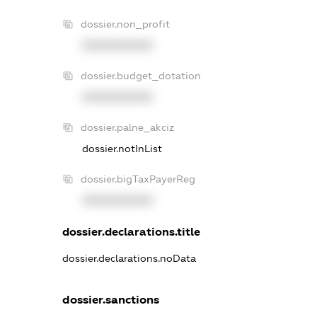
dossier.non_profit
XXXXXXXXXX
dossier.budget_dotation
XXXXXXXXXX
dossier.palne_akciz
dossier.notInList
dossier.bigTaxPayerReg
XXXXXXXXXX
dossier.declarations.title
dossier.declarations.noData
dossier.sanctions