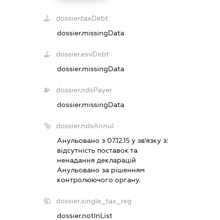
dossier.taxDebt
dossier.missingData
dossier.esvDebt
dossier.missingData
dossier.ndsPayer
dossier.missingData
dossier.ndsAnnul
Анульовано з 07.12.15 у зв'язку з:
вiдсутнiсть поставок та
ненадання декларацiй
Анульовано за рiшенням
контролюючого органу.
dossier.single_tax_reg
dossier.notInList