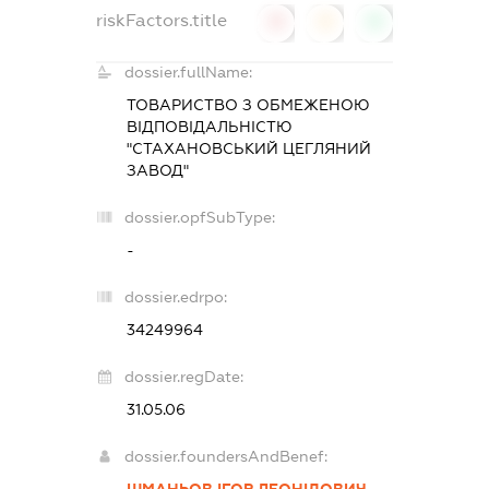
riskFactors.title
0
0
0
dossier.fullName:
ТОВАРИСТВО З ОБМЕЖЕНОЮ
ВІДПОВІДАЛЬНІСТЮ
"СТАХАНОВСЬКИЙ ЦЕГЛЯНИЙ
ЗАВОД"
dossier.opfSubType:
-
dossier.edrpo:
34249964
dossier.regDate:
31.05.06
dossier.foundersAndBenef:
ШМАНЬОВ ІГОР ЛЕОНІДОВИЧ