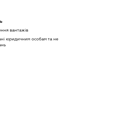
ь
ння вантажів
ані юридичним особам та не
ань