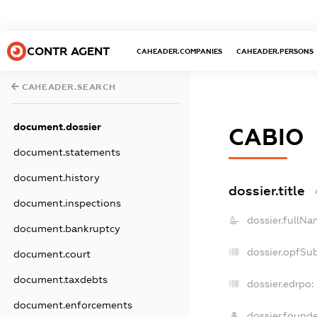
CONTR AGENT
CAHEADER.COMPANIES
CAHEADER.PERSONS
CAHEADER.SEARCH
document.dossier
САВІО
document.statements
document.history
dossier.title
document.inspections
dossier.fullNa
document.bankruptcy
dossier.opfSu
document.court
document.taxdebts
dossier.edrpo:
document.enforcements
dossier.found