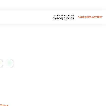
caHeader.contact
CAHEADER.GETTEST
0 (800) 210 102
0