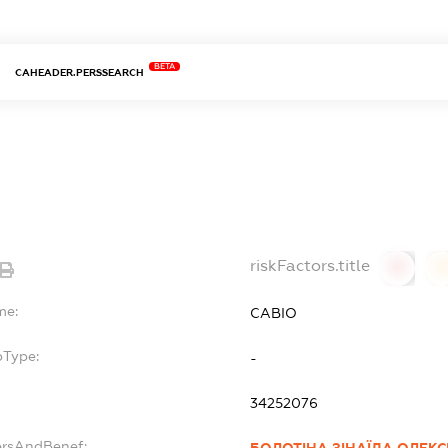
BETA
CAHEADER.PERSSEARCH
riskFactors.title
0
0
me:
САВІО
bType:
-
34252076
ersAndBenef: