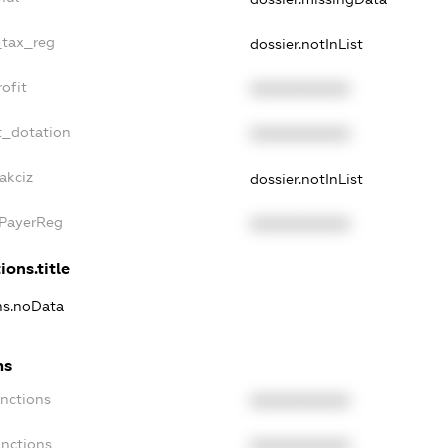
_tax_reg
dossier.notInList
ofit
XXXXXXXXXX
t_dotation
XXXXXXXXXX
akciz
dossier.notInList
xPayerReg
XXXXXXXXXX
ions.title
ons.noData
ns
anctions
XXXXXXXXXX
anctions
XXXXXXXXXX