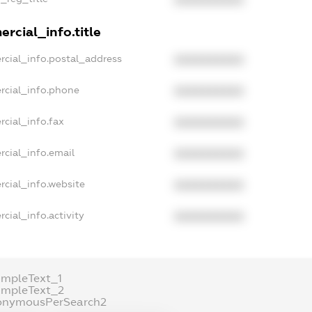
XXXXXXXXXX
rcial_info.title
rcial_info.postal_address
XXXXXXXXXX
rcial_info.phone
XXXXXXXXXX
rcial_info.fax
XXXXXXXXXX
rcial_info.email
XXXXXXXXXX
rcial_info.website
XXXXXXXXXX
cial_info.activity
XXXXXXXXXX
ampleText_1
ampleText_2
onymousPerSearch2