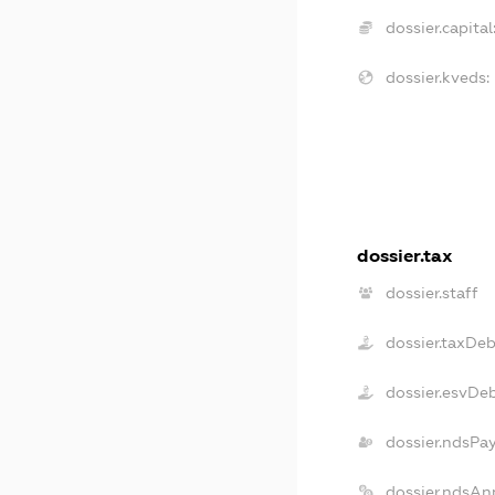
dossier.capital
dossier.kveds:
dossier.tax
dossier.staff
dossier.taxDeb
dossier.esvDe
dossier.ndsPa
dossier.ndsAn