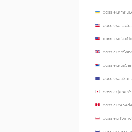
dossier.amkuB
dossier.ofacS
dossier.ofacN
dossier.gbSan
dossier.ausSa
dossier.euSan
dossier.japan
dossier.canad
dossier.rfSanc
dossier.russia