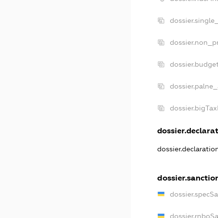
dossier.single
dossier.non_pr
dossier.budge
dossier.palne_
dossier.bigTa
dossier.declarat
dossier.declarati
dossier.sanctio
dossier.specS
dossier.rnboS