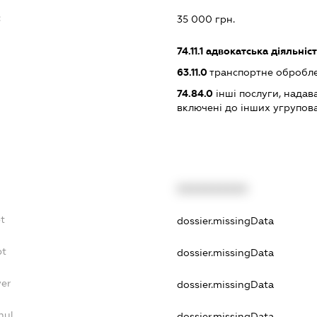
:
35 000 грн.
74.11.1
адвокатська діяльніст
63.11.0
транспортне обробле
74.84.0
інші послуги, надав
включені до інших угрупов
XXXXXXXXXX
t
dossier.missingData
bt
dossier.missingData
yer
dossier.missingData
nul
dossier.missingData