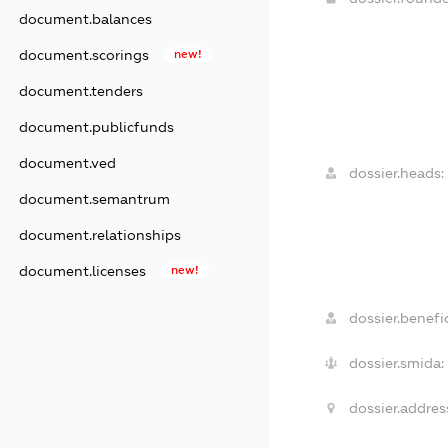
document.balances
document.scorings
new!
document.tenders
document.publicfunds
document.ved
dossier.heads:
document.semantrum
document.relationships
document.licenses
new!
dossier.benefic
dossier.smida:
dossier.addres