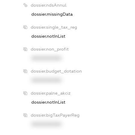
dossier.ndsAnnul
dossier.missingData
dossier.single_tax_reg
dossier.notInList
dossier.non_profit
XXXXXXXXXX
dossier.budget_dotation
XXXXXXXXXX
dossier.palne_akciz
dossier.notInList
dossier.bigTaxPayerReg
XXXXXXXXXX