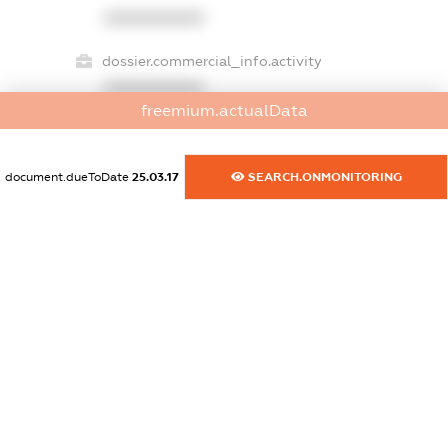
XXXXXXXXXX
dossier.commercial_info.activity
XXXXXXXXXX
freemium.actualData
freemium.exampleText_1
document.dueToDate
25.03.17
SEARCH.ONMONITORING
freemium.exampleText_2
freemium.anonymousPerSearch2
FREEMIUM.DETAILS
FREEMIUM.REGISTER