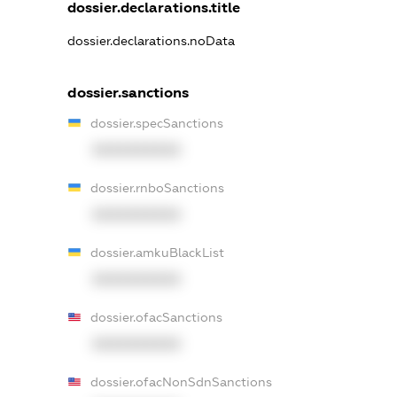
dossier.declarations.title
dossier.declarations.noData
dossier.sanctions
dossier.specSanctions
XXXXXXXXXX
dossier.rnboSanctions
XXXXXXXXXX
dossier.amkuBlackList
XXXXXXXXXX
dossier.ofacSanctions
XXXXXXXXXX
dossier.ofacNonSdnSanctions