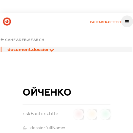
CAHEADER.GETTEST
CAHEADER.SEARCH
document.dossier
ОЙЧЕНКО
riskFactors.title
0
0
0
dossier.fullName: