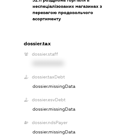
неспеціалізованих магазинах з
перевагою продовольчого
асортименту
dossier.tax
dossier.staff
XXXXXXXXXX
dossier.taxDebt
dossier.missingData
dossier.esvDebt
dossier.missingData
dossier.ndsPayer
dossier.missingData