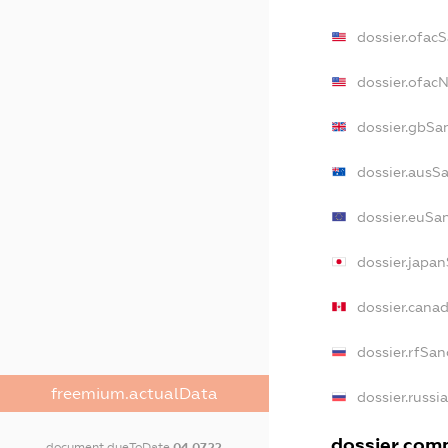
dossier.ofac
dossier.ofa
dossier.gbSa
dossier.ausS
dossier.euSa
dossier.japa
dossier.cana
dossier.rfSan
freemium.actualData
dossier.russi
dossier.comm
document.dueToDate
04.07.22