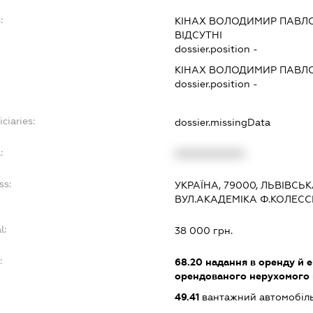
:
КІНАХ ВОЛОДИМИР ПАВЛ
ВІДСУТНІ
dossier.position -
КІНАХ ВОЛОДИМИР ПАВЛ
dossier.position -
ciaries:
dossier.missingData
:
XXXXXXXXXX
ss:
УКРАЇНА, 79000, ЛЬВІВСЬК
ВУЛ.АКАДЕМІКА Ф.КОЛЕСС
l:
38 000 грн.
:
68.20
надання в оренду й е
орендованого нерухомого
49.41
вантажний автомобіл