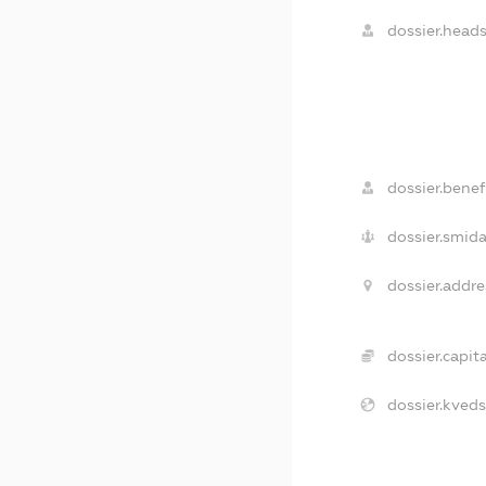
dossier.heads
dossier.benefi
dossier.smida
dossier.addre
dossier.capita
dossier.kveds