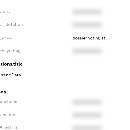
profit
XXXXXXXXXX
et_dotation
XXXXXXXXXX
_akciz
dossier.notInList
axPayerReg
XXXXXXXXXX
tions.title
ions.noData
ons
Sanctions
XXXXXXXXXX
Sanctions
XXXXXXXXXX
BlackList
XXXXXXXXXX