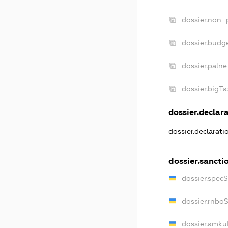
dossier.non_
dossier.budg
dossier.palne
dossier.bigT
dossier.declara
dossier.declarat
dossier.sancti
dossier.spec
dossier.rnbo
dossier.amku