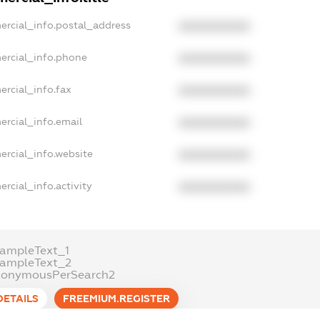
ercial_info.postal_address
XXXXXXXXXX
ercial_info.phone
XXXXXXXXXX
ercial_info.fax
XXXXXXXXXX
ercial_info.email
XXXXXXXXXX
ercial_info.website
XXXXXXXXXX
rcial_info.activity
XXXXXXXXXX
xampleText_1
xampleText_2
nonymousPerSearch2
DETAILS
FREEMIUM.REGISTER