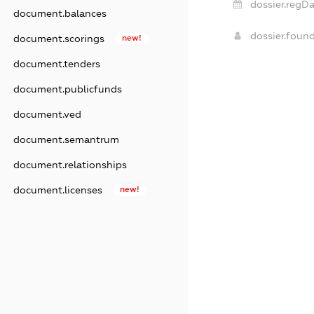
dossier.regDa
document.balances
dossier.foun
document.scorings
new!
document.tenders
document.publicfunds
document.ved
document.semantrum
document.relationships
document.licenses
new!