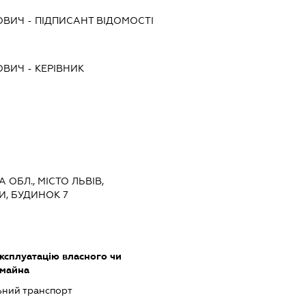
ОВИЧ
-
ПІДПИСАНТ
ВІДОМОСТІ
ОВИЧ
-
КЕРІВНИК
А ОБЛ., МІСТО ЛЬВІВ,
И, БУДИНОК 7
ксплуатацію власного чи
 майна
ьний транспорт