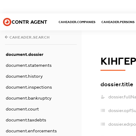
CONTR AGENT
CAHEADER.COMPANIES
CAHEADER.PERSONS
CAHEADER.SEARCH
document.dossier
КІНГЕ
document.statements
document.history
dossier.title
document.inspections
dossier.fullN
document.bankruptcy
document.court
dossier.opfS
document.taxdebts
dossier.edrpo
document.enforcements