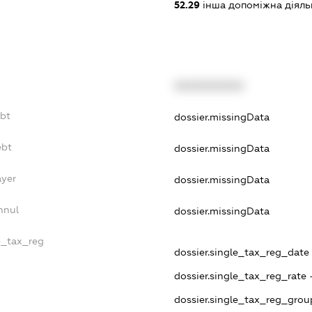
52.29
інша допоміжна діяльн
XXXXXXXXXX
ebt
dossier.missingData
ebt
dossier.missingData
ayer
dossier.missingData
nnul
dossier.missingData
le_tax_reg
dossier.single_tax_reg_date -
dossier.single_tax_reg_rate 
dossier.single_tax_reg_grou