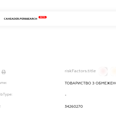
BETA
CAHEADER.PERSSEARCH
Р
riskFactors.title
0
ame:
ТОВАРИСТВО З ОБМЕЖЕНО
ubType:
-
:
34260270