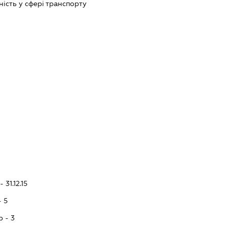
ість у сфері транспорту
 31.12.15
- 5
p - 3