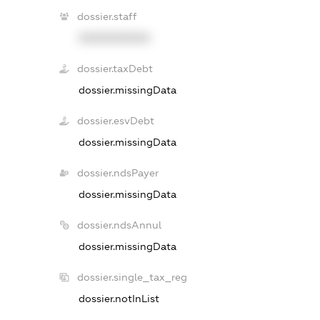
dossier.staff
XXXXXXXXXX
dossier.taxDebt
dossier.missingData
dossier.esvDebt
dossier.missingData
dossier.ndsPayer
dossier.missingData
dossier.ndsAnnul
dossier.missingData
dossier.single_tax_reg
dossier.notInList