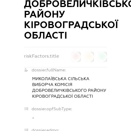
ДОБРОВЕЛИЧКІВСЬК
РАЙОНУ
КІРОВОГРАДСЬКОЇ
ОБЛАСТІ
riskFactors.title
0
0
0
dossier.fullName:
МИКОЛАЇВСЬКА СІЛЬСЬКА
ВИБОРЧА КОМІСІЯ
ДОБРОВЕЛИЧКІВСЬКОГО РАЙОНУ
КІРОВОГРАДСЬКОЇ ОБЛАСТІ
dossier.opfSubType:
-
dossier.edrpo: