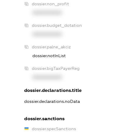
dossier.non_profit
XXXXXXXXXX
dossier.budget_dotation
XXXXXXXXXX
dossier.palne_akciz
dossier.notInList
dossier.bigTaxPayerReg
XXXXXXXXXX
dossier.declarations.title
dossier.declarations.noData
dossier.sanctions
dossier.specSanctions