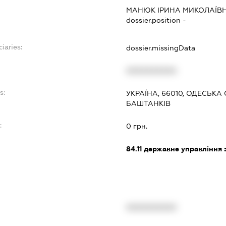
МАНЮК ІРИНА МИКОЛАЇВ
dossier.position -
iaries:
dossier.missingData
XXXXXXXXXX
s:
УКРАЇНА, 66010, ОДЕСЬКА
БАШТАНКІВ
:
0 грн.
84.11
державне управління 
XXXXXXXXXX