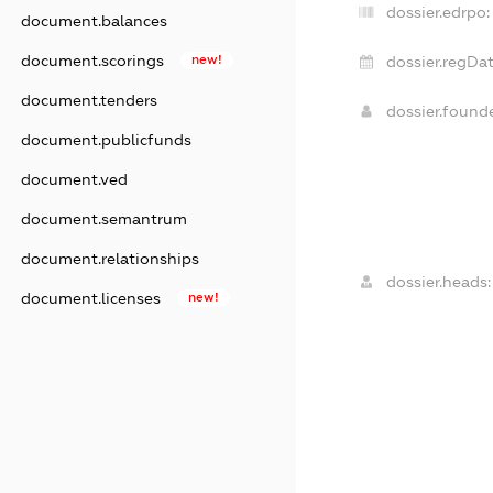
dossier.edrpo:
document.balances
document.scorings
new!
dossier.regDat
document.tenders
dossier.foun
document.publicfunds
document.ved
document.semantrum
document.relationships
dossier.heads:
document.licenses
new!