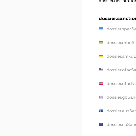
dossier.declarati
dossier.sanctio
dossier.specS
dossier.rnboS
dossier.amkuB
dossier.ofacS
dossier.ofac
dossier.gbSan
dossier.ausSa
dossier.euSan