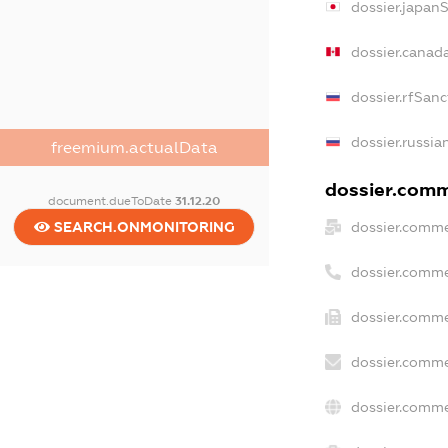
dossier.japan
dossier.canad
dossier.rfSanc
dossier.russia
freemium.actualData
dossier.comme
document.dueToDate
31.12.20
SEARCH.ONMONITORING
dossier.comme
dossier.comme
dossier.comme
dossier.comme
dossier.comme