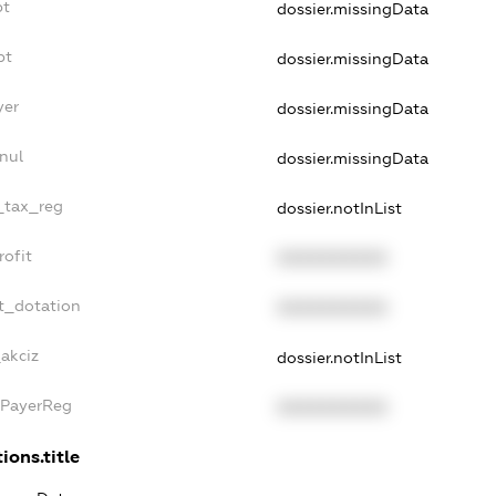
bt
dossier.missingData
bt
dossier.missingData
yer
dossier.missingData
nul
dossier.missingData
e_tax_reg
dossier.notInList
rofit
XXXXXXXXXX
t_dotation
XXXXXXXXXX
_akciz
dossier.notInList
xPayerReg
XXXXXXXXXX
ions.title