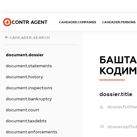
CONTR AGENT
CAHEADER.COMPANIES
CAHEADER.PERSONS
CAHEADER.SEARCH
document.dossier
БАШТА
document.statements
КОДИМ
document.history
document.inspections
dossier.title
document.bankruptcy
dossier.fullNa
document.court
document.taxdebts
dossier.opfSu
document.enforcements