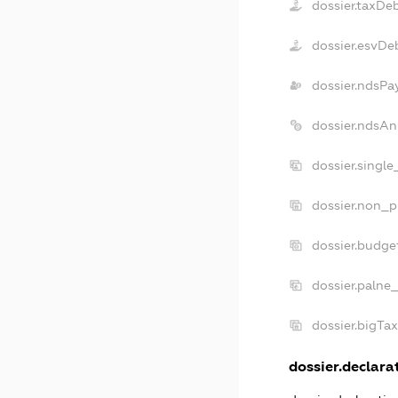
dossier.taxDe
dossier.esvDe
dossier.ndsPa
dossier.ndsAn
dossier.singl
dossier.non_p
dossier.budge
dossier.palne
dossier.bigTa
dossier.declarat