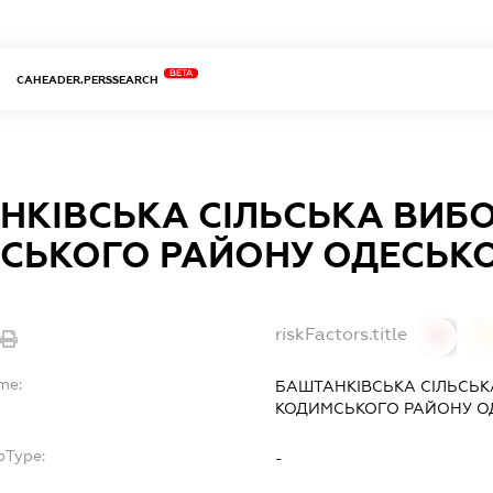
BETA
CAHEADER.PERSSEARCH
НКІВСЬКА СІЛЬСЬКА ВИБО
СЬКОГО РАЙОНУ ОДЕСЬКО
riskFactors.title
0
me:
БАШТАНКІВСЬКА СІЛЬСЬК
КОДИМСЬКОГО РАЙОНУ ОД
bType:
-