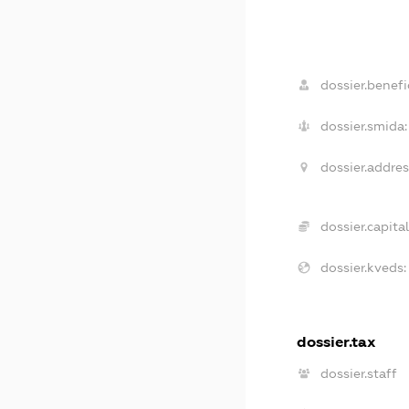
dossier.benefic
dossier.smida:
dossier.addres
dossier.capital
dossier.kveds:
dossier.tax
dossier.staff