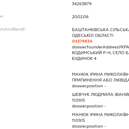
34263879
e:
20.02.06
dersAndBenef:
БАШТАНКІВСЬКА СІЛЬСЬК
ОДЕСЬКОЇ ОБЛАСТІ
04379634
dossier.founderAddress
УКРА
КОДИМСЬКИЙ Р-Н, СЕЛО Б
БУДИНОК 4
МАНЮК ІРИНА МИКОЛАЇВ
ПРИПИНЕННЯ АБО ЛІКВІД
dossier.position -
ШЕВЧУК ЛЮДМИЛА ІВАНІ
11.09.15
dossier.position -
МАНЮК ІРИНА МИКОЛАЇВ
11.09.15
dossier.position -