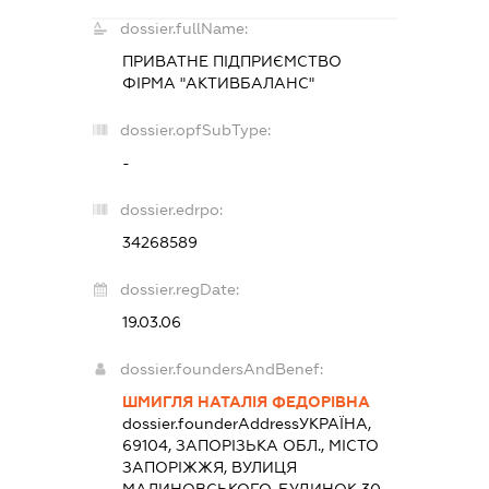
dossier.fullName:
ПРИВАТНЕ ПІДПРИЄМСТВО
ФІРМА "АКТИВБАЛАНС"
dossier.opfSubType:
-
dossier.edrpo:
34268589
dossier.regDate:
19.03.06
dossier.foundersAndBenef:
ШМИГЛЯ НАТАЛІЯ ФЕДОРІВНА
dossier.founderAddress
УКРАЇНА,
69104, ЗАПОРІЗЬКА ОБЛ., МІСТО
ЗАПОРІЖЖЯ, ВУЛИЦЯ
МАЛИНОВСЬКОГО, БУДИНОК 30,