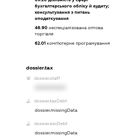
бухгалтерського обліку й аудиту;
консультування з питань
оподаткування
46.90
неспеціалізована оптова
торгівля
62.01
комп'ютерне програмування
dossier.tax
dossier.staff
XXXXXXXXXX
dossier.taxDebt
dossier.missingData
dossier.esvDebt
dossier.missingData