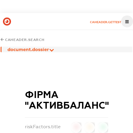
CAHEADER.GETTEST
CAHEADER.SEARCH
document.dossier
ФІРМА
"АКТИВБАЛАНС"
riskFactors.title
0
0
0