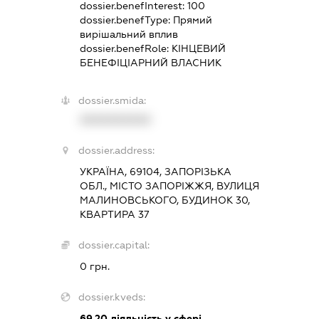
dossier.benefInterest:
100
dossier.benefType:
Прямий
вирішальний вплив
dossier.benefRole:
КІНЦЕВИЙ
БЕНЕФІЦІАРНИЙ ВЛАСНИК
dossier.smida:
XXXXXXXXXX
dossier.address:
УКРАЇНА, 69104, ЗАПОРІЗЬКА
ОБЛ., МІСТО ЗАПОРІЖЖЯ, ВУЛИЦЯ
МАЛИНОВСЬКОГО, БУДИНОК 30,
КВАРТИРА 37
dossier.capital:
0 грн.
dossier.kveds:
69.20
діяльність у сфері