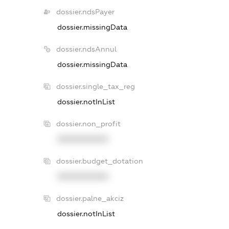
dossier.ndsPayer
dossier.missingData
dossier.ndsAnnul
dossier.missingData
dossier.single_tax_reg
dossier.notInList
dossier.non_profit
XXXXXXXXXX
dossier.budget_dotation
XXXXXXXXXX
dossier.palne_akciz
dossier.notInList