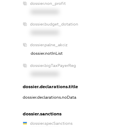
dossier.non_profit
XXXXXXXXXX
dossier.budget_dotation
XXXXXXXXXX
dossier.palne_akciz
dossier.notInList
dossier.bigTaxPayerReg
XXXXXXXXXX
dossier.declarations.title
dossier.declarations.noData
dossier.sanctions
dossier.specSanctions