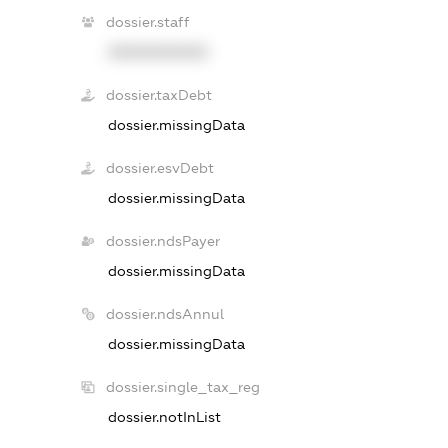
dossier.staff
XXXXXXXXXX
dossier.taxDebt
dossier.missingData
dossier.esvDebt
dossier.missingData
dossier.ndsPayer
dossier.missingData
dossier.ndsAnnul
dossier.missingData
dossier.single_tax_reg
dossier.notInList