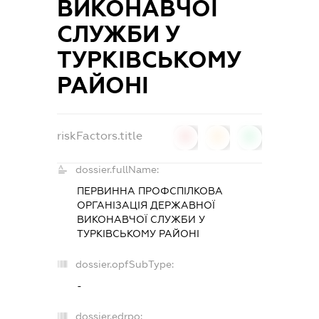
ВИКОНАВЧОЇ
СЛУЖБИ У
ТУРКІВСЬКОМУ
РАЙОНІ
riskFactors.title
0
0
0
dossier.fullName:
ПЕРВИННА ПРОФСПІЛКОВА
ОРГАНІЗАЦІЯ ДЕРЖАВНОЇ
ВИКОНАВЧОЇ СЛУЖБИ У
ТУРКІВСЬКОМУ РАЙОНІ
dossier.opfSubType:
-
dossier.edrpo: