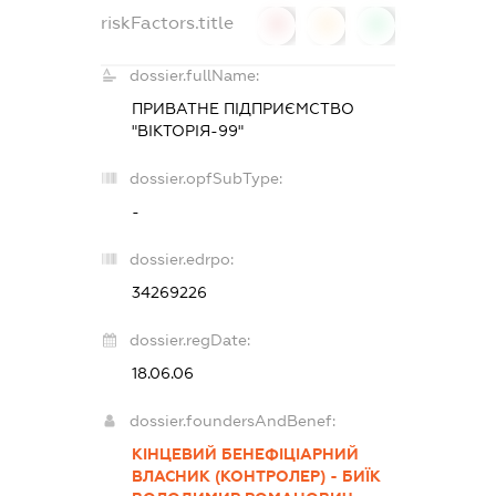
riskFactors.title
0
0
0
dossier.fullName:
ПРИВАТНЕ ПІДПРИЄМСТВО
"ВІКТОРІЯ-99"
dossier.opfSubType:
-
dossier.edrpo:
34269226
dossier.regDate:
18.06.06
dossier.foundersAndBenef:
КІНЦЕВИЙ БЕНЕФІЦІАРНИЙ
ВЛАСНИК (КОНТРОЛЕР) - БИЇК