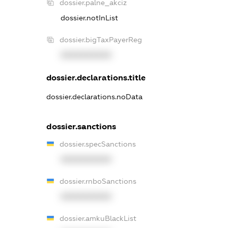
dossier.palne_akciz
dossier.notInList
dossier.bigTaxPayerReg
XXXXXXXXXX
dossier.declarations.title
dossier.declarations.noData
dossier.sanctions
dossier.specSanctions
XXXXXXXXXX
dossier.rnboSanctions
XXXXXXXXXX
dossier.amkuBlackList