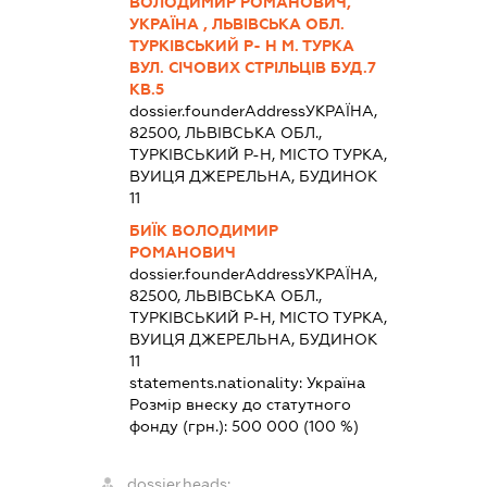
ВОЛОДИМИР РОМАНОВИЧ,
УКРАЇНА , ЛЬВІВСЬКА ОБЛ.
ТУРКІВСЬКИЙ Р- Н М. ТУРКА
ВУЛ. СІЧОВИХ СТРІЛЬЦІВ БУД.7
КВ.5
dossier.founderAddress
УКРАЇНА,
82500, ЛЬВІВСЬКА ОБЛ.,
ТУРКІВСЬКИЙ Р-Н, МІСТО ТУРКА,
ВУИЦЯ ДЖЕРЕЛЬНА, БУДИНОК
11
БИЇК ВОЛОДИМИР
РОМАНОВИЧ
dossier.founderAddress
УКРАЇНА,
82500, ЛЬВІВСЬКА ОБЛ.,
ТУРКІВСЬКИЙ Р-Н, МІСТО ТУРКА,
ВУИЦЯ ДЖЕРЕЛЬНА, БУДИНОК
11
statements.nationality:
Україна
Розмір внеску до статутного
фонду (грн.):
500 000
(100 %)
dossier.heads: