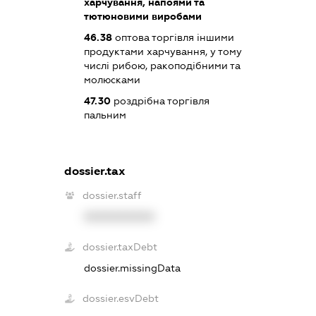
харчування, напоями та
тютюновими виробами
46.38
оптова торгівля іншими
продуктами харчування, у тому
числі рибою, ракоподібними та
молюсками
47.30
роздрібна торгівля
пальним
dossier.tax
dossier.staff
XXXXXXXXXX
dossier.taxDebt
dossier.missingData
dossier.esvDebt