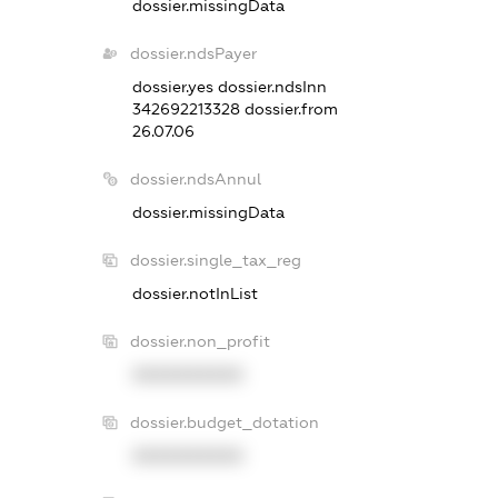
dossier.missingData
dossier.ndsPayer
dossier.yes
dossier.ndsInn
342692213328
dossier.from
26.07.06
dossier.ndsAnnul
dossier.missingData
dossier.single_tax_reg
dossier.notInList
dossier.non_profit
XXXXXXXXXX
dossier.budget_dotation
XXXXXXXXXX