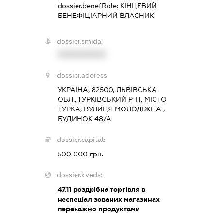
dossier.benefRole:
КІНЦЕВИЙ
БЕНЕФІЦІАРНИЙ ВЛАСНИК
dossier.smida:
XXXXXXXXXX
dossier.address:
УКРАЇНА, 82500, ЛЬВІВСЬКА
ОБЛ., ТУРКІВСЬКИЙ Р-Н, МІСТО
ТУРКА, ВУЛИЦЯ МОЛОДІЖНА ,
БУДИНОК 48/А
dossier.capital:
500 000 грн.
dossier.kveds:
47.11
роздрібна торгівля в
неспеціалізованих магазинах
переважно продуктами