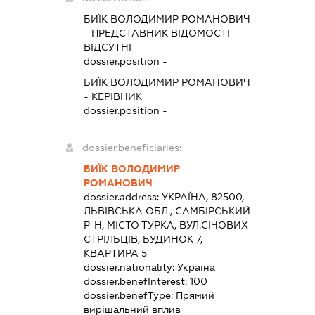
БИЇК ВОЛОДИМИР РОМАНОВИЧ
-
ПРЕДСТАВНИК
ВІДОМОСТІ
ВІДСУТНІ
dossier.position -
БИЇК ВОЛОДИМИР РОМАНОВИЧ
-
КЕРІВНИК
dossier.position -
dossier.beneficiaries:
БИЇК ВОЛОДИМИР
РОМАНОВИЧ
dossier.address:
УКРАЇНА, 82500,
ЛЬВІВСЬКА ОБЛ., САМБІРСЬКИЙ
Р-Н, МІСТО ТУРКА, ВУЛ.СІЧОВИХ
СТРІЛЬЦІВ, БУДИНОК 7,
КВАРТИРА 5
dossier.nationality:
Україна
dossier.benefInterest:
100
dossier.benefType:
Прямий
вирішальний вплив