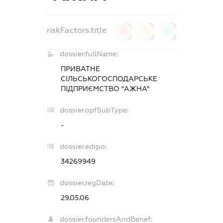
riskFactors.title
0
0
0
dossier.fullName:
ПРИВАТНЕ
СІЛЬСЬКОГОСПОДАРСЬКЕ
ПІДПРИЄМСТВО "АЖНА"
dossier.opfSubType:
-
dossier.edrpo:
34269949
dossier.regDate:
29.05.06
dossier.foundersAndBenef: