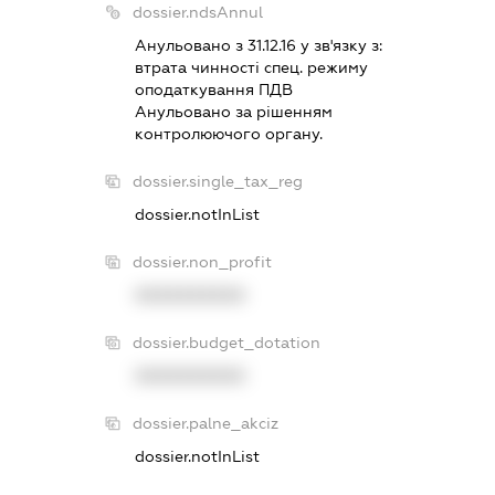
dossier.ndsAnnul
Анульовано з 31.12.16 у зв'язку з:
втрата чинностi спец. режиму
оподаткування ПДВ
Анульовано за рiшенням
контролюючого органу.
dossier.single_tax_reg
dossier.notInList
dossier.non_profit
XXXXXXXXXX
dossier.budget_dotation
XXXXXXXXXX
dossier.palne_akciz
dossier.notInList