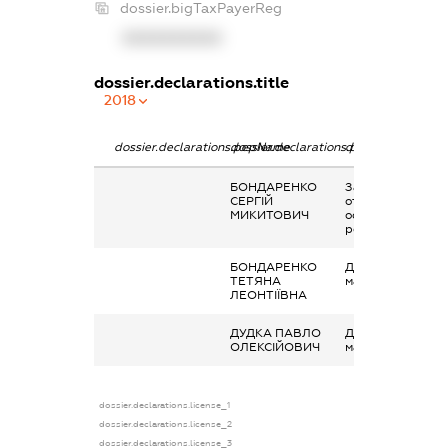
dossier.bigTaxPayerReg
XXXXXXXXXX
dossier.declarations.title
2018
dossier.declarations.pepName
dossier.declarations.personName
dossier.declarati
БОНДАРЕНКО
Заробітна плата
СЕРГІЙ
отримана за
МИКИТОВИЧ
основним місцем
роботи
БОНДАРЕНКО
Дохід від наданн
ТЕТЯНА
майна в оренду
ЛЕОНТІЇВНА
ДУДКА ПАВЛО
Дохід від наданн
ОЛЕКСІЙОВИЧ
майна в оренду
dossier.declarations.license_1
dossier.declarations.license_2
dossier.declarations.license_3