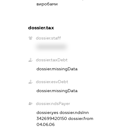
виробами
dossier.tax
dossier.staff
XXXXXXXXXX
dossier.taxDebt
dossier.missingData
dossier.esvDebt
dossier.missingData
dossier.ndsPayer
dossier.yes
dossier.ndsInn
342699420150
dossier.from
04.06.06