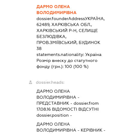
ДАРМО ОЛЕНА
ВОЛОДИМИРІВНА
dossier.founderAddress
УКРАЇНА,
62489, ХАРКІВСЬКА ОБЛ.,
ХАРКІВСЬКИЙ Р-Н, СЕЛИЩЕ
БЕЗЛЮДІВКА,
ПРОВ.ЗМІЇВСЬКИЙ, БУДИНОК
38
statements.nationality:
Україна
Розмір внеску до статутного
фонду (грн.):
100
(100 %)
dossier.heads:
ДАРМО ОЛЕНА
ВОЛОДИМИРІВНА
-
ПРЕДСТАВНИК
- dossier.from
17.08.16
ВІДОМОСТІ ВІДСУТНІ
dossier.position -
ДАРМО ОЛЕНА
ВОЛОДИМИРІВНА
-
КЕРІВНИК
-