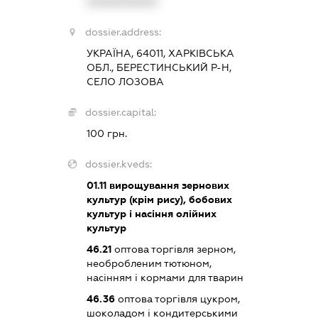
XXXXXXXXXX
dossier.address:
УКРАЇНА, 64011, ХАРКІВСЬКА
ОБЛ., БЕРЕСТИНСЬКИЙ Р-Н,
СЕЛО ЛОЗОВА
dossier.capital:
100 грн.
dossier.kveds:
01.11
вирощування зернових
культур (крім рису), бобових
культур і насіння олійних
культур
46.21
оптова торгівля зерном,
необробленим тютюном,
насінням і кормами для тварин
46.36
оптова торгівля цукром,
шоколадом і кондитерськими